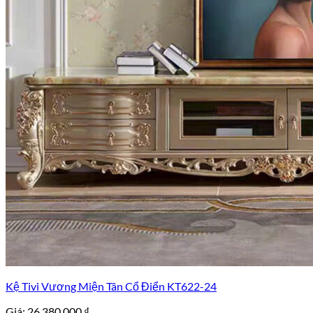
Kệ Tivi Vương Miện Tân Cổ Điển KT622-24
Giá:
26.380.000
₫