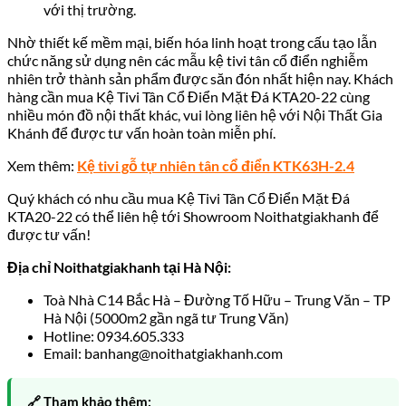
với thị trường.
Nhờ thiết kế mềm mại, biến hóa linh hoạt trong cấu tạo lẫn
chức năng sử dụng nên các mẫu kệ tivi tân cổ điển nghiễm
nhiên trở thành sản phẩm được săn đón nhất hiện nay. Khách
hàng cần mua Kệ Tivi Tân Cổ Điển Mặt Đá KTA20-22 cùng
nhiều món đồ nội thất khác, vui lòng liên hệ với Nội Thất Gia
Khánh để được tư vấn hoàn toàn miễn phí.
Xem thêm:
Kệ tivi gỗ tự nhiên tân cổ điển KTK63H-2.4
Quý khách có nhu cầu mua Kệ Tivi Tân Cổ Điển Mặt Đá
KTA20-22
có thể liên hệ tới Showroom Noithatgiakhanh
để
được tư vấn!
Địa chỉ Noithatgiakhanh tại Hà Nội:
Toà Nhà C14 Bắc Hà – Đường Tố Hữu – Trung Văn – TP
Hà Nội (5000m2 gần ngã tư Trung Văn)
Hotline: 0934.605.333
Email: banhang@noithatgiakhanh.com
🔗 Tham khảo thêm: