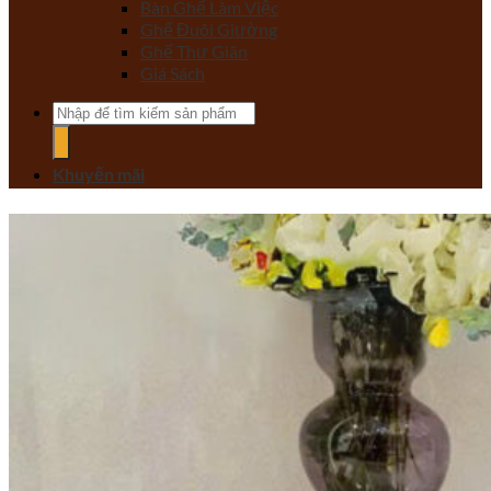
Bàn Ghế Làm Việc
Ghế Đuôi Giường
Ghế Thư Giãn
Giá Sách
Tìm
kiếm:
Khuyến mãi