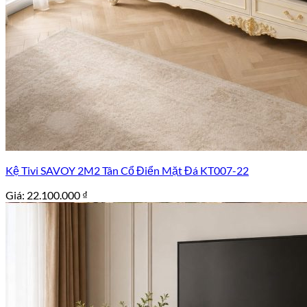
Kệ Tivi SAVOY 2M2 Tân Cổ Điển Mặt Đá KT007-22
Giá:
22.100.000
₫