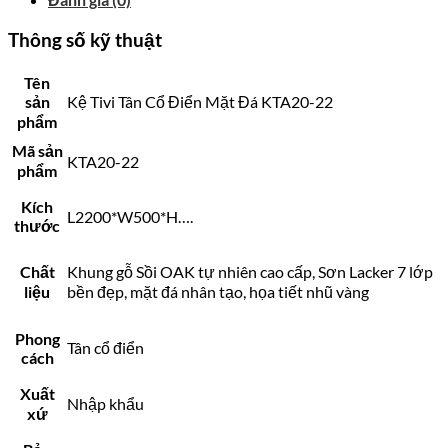
Thông số kỹ thuật
Tên
sản
Kệ Tivi Tân Cổ Điển Mặt Đá KTA20-22
phẩm
Mã sản
KTA20-22
phẩm
Kích
L2200*W500*H….
thước
Chất
Khung gỗ Sồi OAK tự nhiên cao cấp, Sơn Lacker 7 lớp
liệu
bền đẹp, mặt đá nhân tạo, họa tiết nhũ vàng
Phong
Tân cổ điển
cách
Xuất
Nhập khẩu
xứ