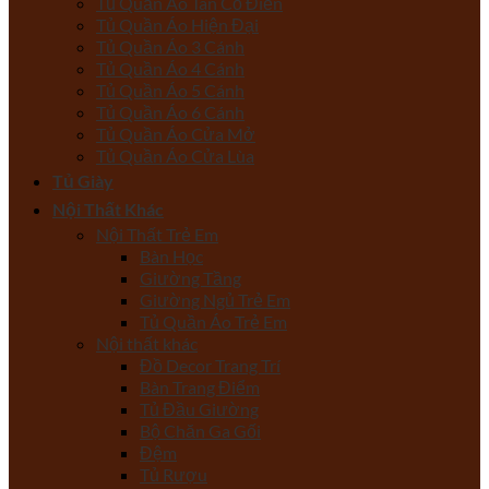
Tủ Quần Áo Tân Cổ Điển
Tủ Quần Áo Hiện Đại
Tủ Quần Áo 3 Cánh
Tủ Quần Áo 4 Cánh
Tủ Quần Áo 5 Cánh
Tủ Quần Áo 6 Cánh
Tủ Quần Áo Cửa Mở
Tủ Quần Áo Cửa Lùa
Tủ Giày
Nội Thất Khác
Nội Thất Trẻ Em
Bàn Học
Giường Tầng
Giường Ngủ Trẻ Em
Tủ Quần Áo Trẻ Em
Nội thất khác
Đồ Decor Trang Trí
Bàn Trang Điểm
Tủ Đầu Giường
Bộ Chăn Ga Gối
Đệm
Tủ Rượu