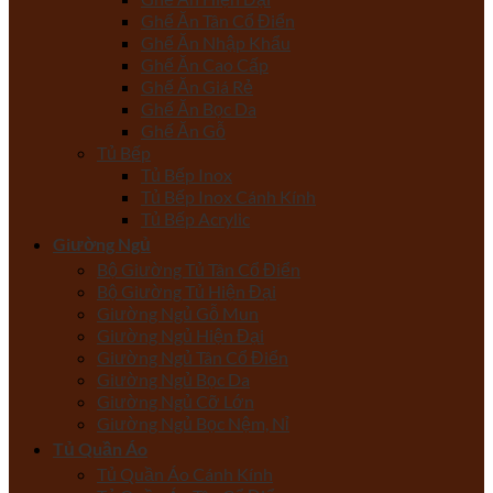
Ghế Ăn Tân Cổ Điển
Ghế Ăn Nhập Khẩu
Ghế Ăn Cao Cấp
Ghế Ăn Giá Rẻ
Ghế Ăn Bọc Da
Ghế Ăn Gỗ
Tủ Bếp
Tủ Bếp Inox
Tủ Bếp Inox Cánh Kính
Tủ Bếp Acrylic
Giường Ngủ
Bộ Giường Tủ Tân Cổ Điển
Bộ Giường Tủ Hiện Đại
Giường Ngủ Gỗ Mun
Giường Ngủ Hiện Đại
Giường Ngủ Tân Cổ Điển
Giường Ngủ Bọc Da
Giường Ngủ Cỡ Lớn
Giường Ngủ Bọc Nệm, Nỉ
Tủ Quần Áo
Tủ Quần Áo Cánh Kính