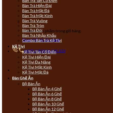
Bàn Trà Tân Cổ Điển
Bàn Trà Hiện Đại
Bàn Trà Mặt Đá
Bàn Trà Mặt Kính
Bàn Trà Vuông
Bàn Trà Tròn
Bàn Trà Đôi
Chưa có sản phẩm trong giỏ hàng.
Bàn Trà Nhập Khẩu
Quay trở lại cửa hàng
Combo Bàn Trà Kệ Tivi
Kệ Tivi
HOTLINE
0934.605.333
Kệ Tivi Tân Cổ Điển
Kệ Tivi Hiện Đại
Kệ Tivi Đa Năng
Kệ Tivi Mặt Kính
Kệ Tivi Mặt Đá
Bàn Ghế Ăn
Bộ Bàn Ăn
Bộ Bàn Ăn 4 Ghế
Bộ Bàn Ăn 6 Ghế
Bộ Bàn Ăn 8 Ghế
Bộ Bàn Ăn 10 Ghế
Bộ Bàn Ăn 12 Ghế