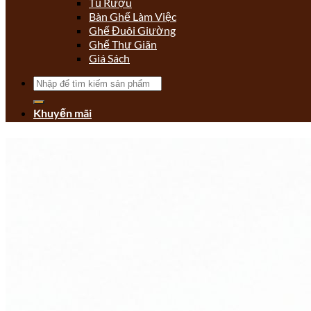
Tủ Rượu
Bàn Ghế Làm Việc
Ghế Đuôi Giường
Ghế Thư Giãn
Giá Sách
Tìm
kiếm:
Khuyến mãi