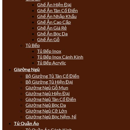
Ghế Ăn Hiện Đại
Ghế Ăn Tân Cổ Điển
Ghế Ăn Nhập Khẩu
Ghế Ăn Cao Cấp
Ghế Ăn Giá Rẻ
Ghế Ăn Bọc Da
Ghế Ăn Gỗ
Tủ Bếp
Tủ Bếp Inox
Tủ Bếp Inox Cánh Kính
Tủ Bếp Acrylic
Giường Ngủ
Bộ Giường Tủ Tân Cổ Điển
Bộ Giường Tủ Hiện Đại
Giường Ngủ Gỗ Mun
Giường Ngủ Hiện Đại
Giường Ngủ Tân Cổ Điển
Giường Ngủ Bọc Da
Giường Ngủ Cỡ Lớn
Giường Ngủ Bọc Nệm, Nỉ
Tủ Quần Áo
Tủ Quần Áo Cánh Kính