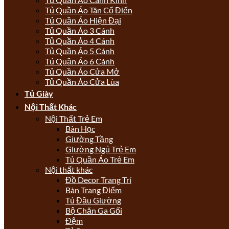
Tủ Quần Áo Tân Cổ Điển
Tủ Quần Áo Hiện Đại
Tủ Quần Áo 3 Cánh
Tủ Quần Áo 4 Cánh
Tủ Quần Áo 5 Cánh
Tủ Quần Áo 6 Cánh
Tủ Quần Áo Cửa Mở
Tủ Quần Áo Cửa Lùa
Tủ Giày
Nội Thất Khác
Nội Thất Trẻ Em
Bàn Học
Giường Tầng
Giường Ngủ Trẻ Em
Tủ Quần Áo Trẻ Em
Nội thất khác
Đồ Decor Trang Trí
Bàn Trang Điểm
Tủ Đầu Giường
Bộ Chăn Ga Gối
Đệm