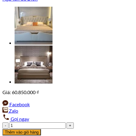
Giá:
60.850.000
₫
Facebook
Zalo
Gọi ngay
Giường
Ngủ
Thêm vào giỏ hàng