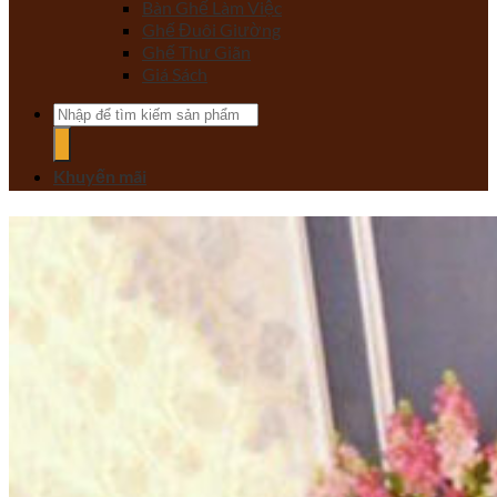
Bàn Ghế Làm Việc
Ghế Đuôi Giường
Ghế Thư Giãn
Giá Sách
Tìm
kiếm:
Khuyến mãi