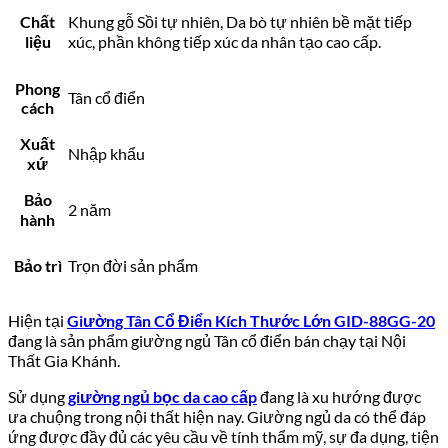
Chất
Khung gỗ Sồi tự nhiên, Da bò tự nhiên bề mặt tiếp
liệu
xúc, phần không tiếp xúc da nhân tạo cao cấp.
Phong
Tân cổ điển
cách
Xuất
Nhập khẩu
xứ
Bảo
2 năm
hành
Bảo trì
Trọn đời sản phẩm
Hiện tại
Giường Tân Cổ Điển Kích Thước Lớn GID-88GG-20
đang là sản phẩm giường ngủ Tân cổ điển bán chạy tại Nội
Thất Gia Khánh.
Sử dụng
giường ngủ bọc da cao cấp
đang là xu hướng được
ưa chuộng trong nội thất hiện nay. Giường ngủ da có thể đáp
ứng được đầy đủ các yêu cầu về tính thẩm mỹ, sự đa dụng, tiện