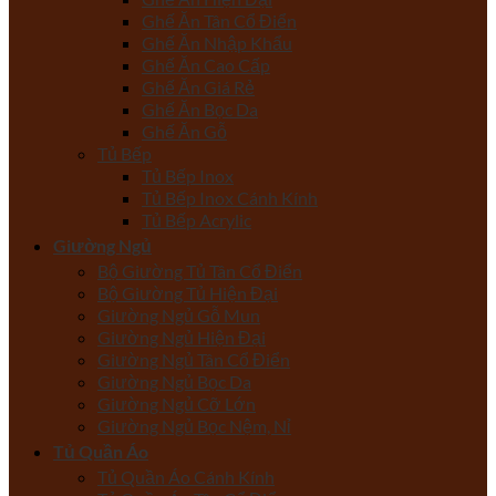
Ghế Ăn Tân Cổ Điển
Ghế Ăn Nhập Khẩu
Ghế Ăn Cao Cấp
Ghế Ăn Giá Rẻ
Ghế Ăn Bọc Da
Ghế Ăn Gỗ
Tủ Bếp
Tủ Bếp Inox
Tủ Bếp Inox Cánh Kính
Tủ Bếp Acrylic
Giường Ngủ
Bộ Giường Tủ Tân Cổ Điển
Bộ Giường Tủ Hiện Đại
Giường Ngủ Gỗ Mun
Giường Ngủ Hiện Đại
Giường Ngủ Tân Cổ Điển
Giường Ngủ Bọc Da
Giường Ngủ Cỡ Lớn
Giường Ngủ Bọc Nệm, Nỉ
Tủ Quần Áo
Tủ Quần Áo Cánh Kính