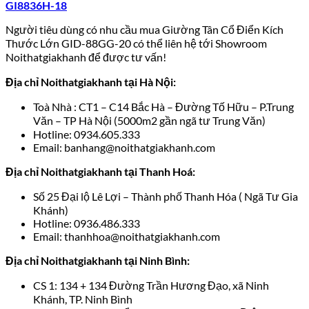
GI8836H-18
Người tiêu dùng có nhu cầu mua
Giường Tân Cổ Điển Kích
Thước Lớn GID-88GG-20
có thể liên hệ tới Showroom
Noithatgiakhanh để được tư vấn!
Địa chỉ Noithatgiakhanh tại Hà Nội:
Toà Nhà : CT1 – C14 Bắc Hà – Đường Tố Hữu – P.Trung
Văn – TP Hà Nội (5000m2 gần ngã tư Trung Văn)
Hotline: 0934.605.333
Email: banhang@noithatgiakhanh.com
Địa chỉ Noithatgiakhanh tại Thanh Hoá:
Số 25 Đại lộ Lê Lợi – Thành phố Thanh Hóa ( Ngã Tư Gia
Khánh)
Hotline: 0936.486.333
Email: thanhhoa@noithatgiakhanh.com
Địa chỉ Noithatgiakhanh tại Ninh Bình:
CS 1: 134 + 134 Đường Trần Hương Đạo, xã Ninh
Khánh, TP. Ninh Bình