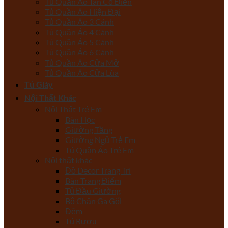
Tủ Quần Áo Tân Cổ Điển
Tủ Quần Áo Hiện Đại
Tủ Quần Áo 3 Cánh
Tủ Quần Áo 4 Cánh
Tủ Quần Áo 5 Cánh
Tủ Quần Áo 6 Cánh
Tủ Quần Áo Cửa Mở
Tủ Quần Áo Cửa Lùa
Tủ Giày
Nội Thất Khác
Nội Thất Trẻ Em
Bàn Học
Giường Tầng
Giường Ngủ Trẻ Em
Tủ Quần Áo Trẻ Em
Nội thất khác
Đồ Decor Trang Trí
Bàn Trang Điểm
Tủ Đầu Giường
Bộ Chăn Ga Gối
Đệm
Tủ Rượu