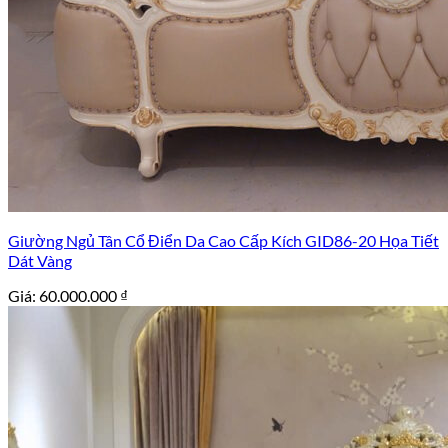
Giường Ngủ Tân Cổ Điển Da Cao Cấp Kích GID86-20 Họa Tiết
Dát Vàng
Giá:
60.000.000
₫