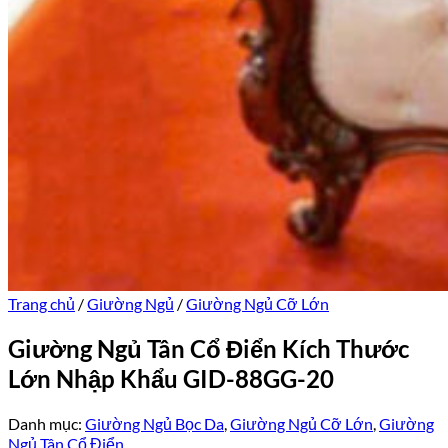
Trang chủ
/
Giường Ngủ
/
Giường Ngủ Cỡ Lớn
Giường Ngủ Tân Cổ Điển Kích Thước
Lớn Nhập Khẩu GID-88GG-20
Danh mục:
Giường Ngủ Bọc Da
,
Giường Ngủ Cỡ Lớn
,
Giường
Ngủ Tân Cổ Điển