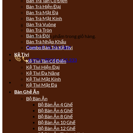
Bàn Trà Tân Cổ Điển
Bàn Trà Hiện Đại
Bàn Trà Mặt Đá
Bàn Trà Mặt Kính
Bàn Trà Vuông
Bàn Trà Tròn
Bàn Trà Đôi
Chưa có sản phẩm trong giỏ hàng.
Bàn Trà Nhập Khẩu
Quay trở lại cửa hàng
Combo Bàn Trà Kệ Tivi
Kệ Tivi
HOTLINE
0934.605.333
Kệ Tivi Tân Cổ Điển
Kệ Tivi Hiện Đại
Kệ Tivi Đa Năng
Kệ Tivi Mặt Kính
Kệ Tivi Mặt Đá
Bàn Ghế Ăn
Bộ Bàn Ăn
Bộ Bàn Ăn 4 Ghế
Bộ Bàn Ăn 6 Ghế
Bộ Bàn Ăn 8 Ghế
Bộ Bàn Ăn 10 Ghế
Bộ Bàn Ăn 12 Ghế