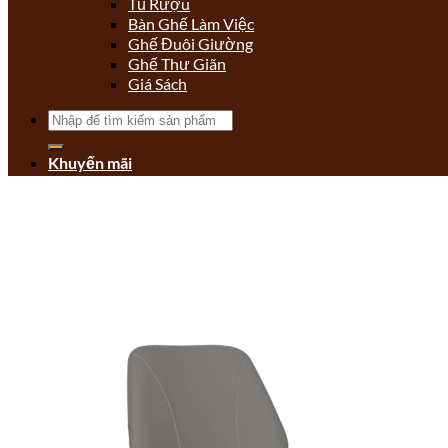
Tủ Rượu
Bàn Ghế Làm Việc
Ghế Đuôi Giường
Ghế Thư Giãn
Giá Sách
Tìm
kiếm:
Khuyến mãi