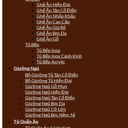
Ghế Ăn Hiện Đại
Ghế Ăn Tân Cổ Điển
Ghế Ăn Nhập Khẩu
Ghế Ăn Cao Cấp
Ghế Ăn Giá Rẻ
Ghế Ăn Bọc Da
Ghế Ăn Gỗ
Tủ Bếp
Tủ Bếp Inox
Tủ Bếp Inox Cánh Kính
Tủ Bếp Acrylic
Giường Ngủ
Bộ Giường Tủ Tân Cổ Điển
Bộ Giường Tủ Hiện Đại
Giường Ngủ Gỗ Mun
Giường Ngủ Hiện Đại
Giường Ngủ Tân Cổ Điển
Giường Ngủ Bọc Da
Giường Ngủ Cỡ Lớn
Giường Ngủ Bọc Nệm, Nỉ
Tủ Quần Áo
Tủ Quần Áo Cánh Kính