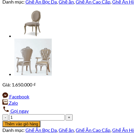
Danh mục:
Ghế Ăn Bọc Da
,
Ghế ăn
,
Ghế Ăn Cao Cấp
,
Ghế Ăn Hi
Giá:
1.650.000
₫
Facebook
Zalo
Gọi ngay
Ghế
Ăn
Thêm vào giỏ hàng
Hiện
Danh mục:
Ghế Ăn Bọc Da
,
Ghế ăn
,
Ghế Ăn Cao Cấp
,
Ghế Ăn Hi