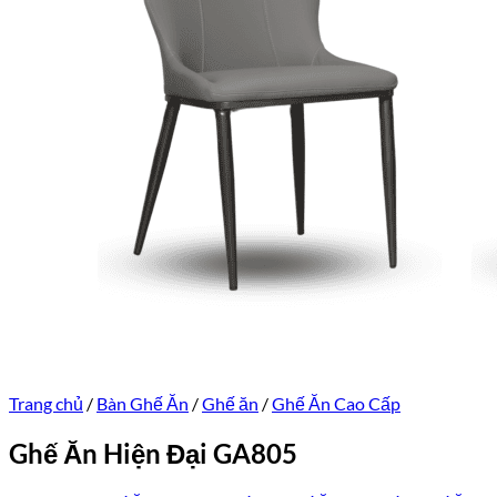
Trang chủ
/
Bàn Ghế Ăn
/
Ghế ăn
/
Ghế Ăn Cao Cấp
Ghế Ăn Hiện Đại GA805