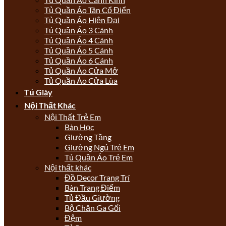
Tủ Quần Áo Tân Cổ Điển
Tủ Quần Áo Hiện Đại
Tủ Quần Áo 3 Cánh
Tủ Quần Áo 4 Cánh
Tủ Quần Áo 5 Cánh
Tủ Quần Áo 6 Cánh
Tủ Quần Áo Cửa Mở
Tủ Quần Áo Cửa Lùa
Tủ Giày
Nội Thất Khác
Nội Thất Trẻ Em
Bàn Học
Giường Tầng
Giường Ngủ Trẻ Em
Tủ Quần Áo Trẻ Em
Nội thất khác
Đồ Decor Trang Trí
Bàn Trang Điểm
Tủ Đầu Giường
Bộ Chăn Ga Gối
Đệm