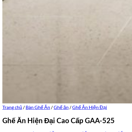
Trang chủ
/
Bàn Ghế Ăn
/
Ghế ăn
/
Ghế Ăn Hiện Đại
Ghế Ăn Hiện Đại Cao Cấp GAA-525