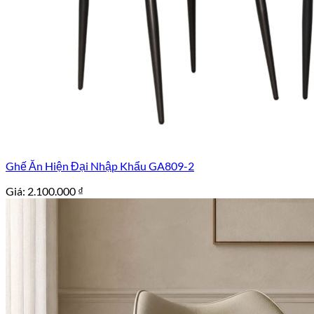
Ghế Ăn Hiện Đại Nhập Khẩu GA809-2
Giá:
2.100.000
₫