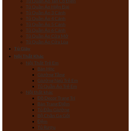
Tủ Quần Áo Tân Cổ Điển
Tủ Quần Áo Hiện Đại
Tủ Quần Áo 3 Cánh
Tủ Quần Áo 4 Cánh
Tủ Quần Áo 5 Cánh
Tủ Quần Áo 6 Cánh
Tủ Quần Áo Cửa Mở
Tủ Quần Áo Cửa Lùa
Tủ Giày
Nội Thất Khác
Nội Thất Trẻ Em
Bàn Học
Giường Tầng
Giường Ngủ Trẻ Em
Tủ Quần Áo Trẻ Em
Nội thất khác
Đồ Decor Trang Trí
Bàn Trang Điểm
Tủ Đầu Giường
Bộ Chăn Ga Gối
Đệm
Tủ Rượu