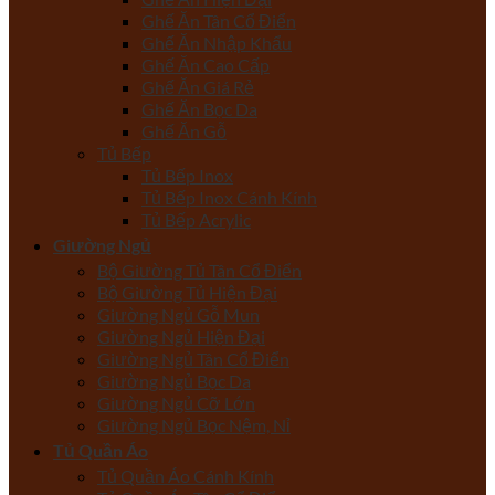
Ghế Ăn Tân Cổ Điển
Ghế Ăn Nhập Khẩu
Ghế Ăn Cao Cấp
Ghế Ăn Giá Rẻ
Ghế Ăn Bọc Da
Ghế Ăn Gỗ
Tủ Bếp
Tủ Bếp Inox
Tủ Bếp Inox Cánh Kính
Tủ Bếp Acrylic
Giường Ngủ
Bộ Giường Tủ Tân Cổ Điển
Bộ Giường Tủ Hiện Đại
Giường Ngủ Gỗ Mun
Giường Ngủ Hiện Đại
Giường Ngủ Tân Cổ Điển
Giường Ngủ Bọc Da
Giường Ngủ Cỡ Lớn
Giường Ngủ Bọc Nệm, Nỉ
Tủ Quần Áo
Tủ Quần Áo Cánh Kính