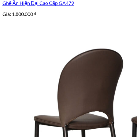
Ghế Ăn Hiện Đại Cao Cấp GA479
Giá:
1.800.000
₫