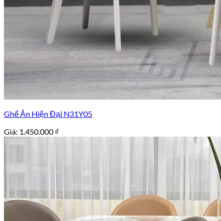
Ghế Ăn Hiện Đại N31Y05
Giá:
1.450.000
₫