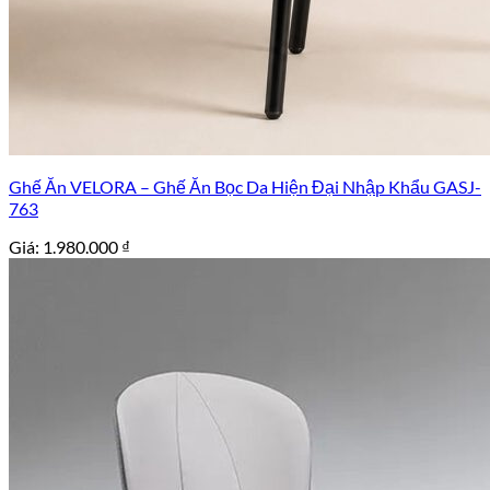
Ghế Ăn VELORA – Ghế Ăn Bọc Da Hiện Đại Nhập Khẩu GASJ-
763
Giá:
1.980.000
₫