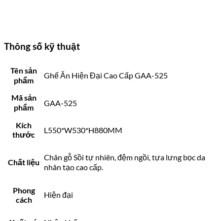
Thông số kỹ thuật
Tên sản
Ghế Ăn Hiện Đại Cao Cấp GAA-525
phẩm
Mã sản
GAA-525
phẩm
Kích
L550*W530*H880MM
thước
Chân gỗ Sồi tự nhiên, đệm ngồi, tựa lưng bọc da
Chất liệu
nhân tạo cao cấp.
Phong
Hiện đại
cách