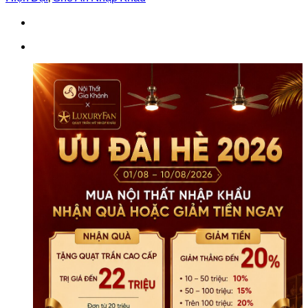
Cao
Cấp
GAA-
525
số
lượng