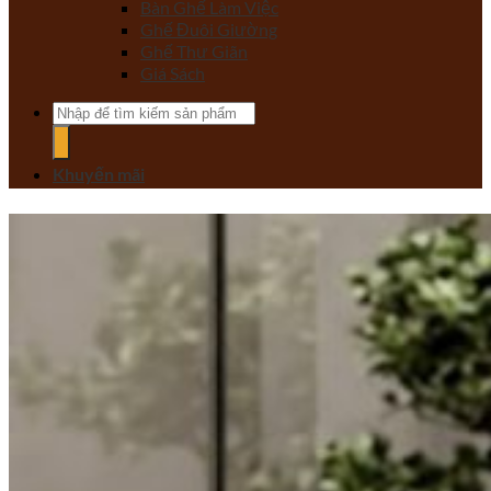
Bàn Ghế Làm Việc
Ghế Đuôi Giường
Ghế Thư Giãn
Giá Sách
Tìm
kiếm:
Khuyến mãi