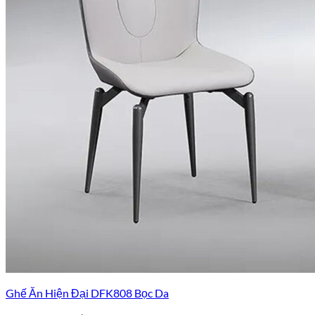
Ghế Ăn Hiện Đại DFK808 Bọc Da