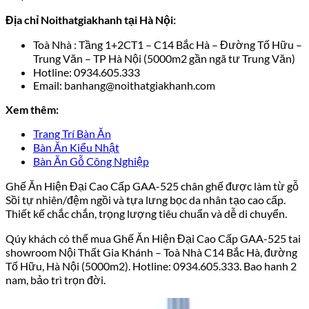
Địa chỉ Noithatgiakhanh tại Hà Nội:
Toà Nhà : Tầng 1+2CT1 – C14 Bắc Hà – Đường Tố Hữu –
Trung Văn – TP Hà Nội (5000m2 gần ngã tư Trung Văn)
Hotline: 0934.605.333
Email: banhang@noithatgiakhanh.com
Xem thêm:
Trang Trí Bàn Ăn
Bàn Ăn Kiểu Nhật
Bàn Ăn Gỗ Công Nghiệp
Ghế Ăn Hiện Đại Cao Cấp GAA-525 chân ghế được làm từ gỗ
Sồi tự nhiên/đệm ngồi và tựa lưng bọc da nhân tạo cao cấp.
Thiết kế chắc chắn, trọng lượng tiêu chuẩn và dễ di chuyển.
Qúy khách có thể mua Ghế Ăn Hiện Đại Cao Cấp GAA-525 tai
showroom Nội Thất Gia Khánh – Toà Nhà C14 Bắc Hà, đường
Tố Hữu, Hà Nội (5000m2). Hotline: 0934.605.333. Bao hanh 2
nam, bảo trì trọn đời.