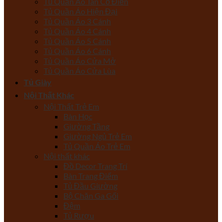
Tủ Quần Áo Tân Cổ Điển
Tủ Quần Áo Hiện Đại
Tủ Quần Áo 3 Cánh
Tủ Quần Áo 4 Cánh
Tủ Quần Áo 5 Cánh
Tủ Quần Áo 6 Cánh
Tủ Quần Áo Cửa Mở
Tủ Quần Áo Cửa Lùa
Tủ Giày
Nội Thất Khác
Nội Thất Trẻ Em
Bàn Học
Giường Tầng
Giường Ngủ Trẻ Em
Tủ Quần Áo Trẻ Em
Nội thất khác
Đồ Decor Trang Trí
Bàn Trang Điểm
Tủ Đầu Giường
Bộ Chăn Ga Gối
Đệm
Tủ Rượu