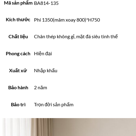
Mã sản phẩm
BA814-135
Kích thước
Phi 1350(mâm xoay 800)*H750
Chất liệu
Chân thép không gỉ, mặt đá siêu tinh thể
Phong cách
Hiện đại
Xuất xứ
Nhập khẩu
Bảo hành
2 năm
Bảo trì
Trọn đời sản phẩm