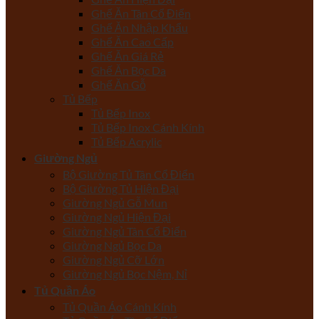
Ghế Ăn Tân Cổ Điển
Ghế Ăn Nhập Khẩu
Ghế Ăn Cao Cấp
Ghế Ăn Giá Rẻ
Ghế Ăn Bọc Da
Ghế Ăn Gỗ
Tủ Bếp
Tủ Bếp Inox
Tủ Bếp Inox Cánh Kính
Tủ Bếp Acrylic
Giường Ngủ
Bộ Giường Tủ Tân Cổ Điển
Bộ Giường Tủ Hiện Đại
Giường Ngủ Gỗ Mun
Giường Ngủ Hiện Đại
Giường Ngủ Tân Cổ Điển
Giường Ngủ Bọc Da
Giường Ngủ Cỡ Lớn
Giường Ngủ Bọc Nệm, Nỉ
Tủ Quần Áo
Tủ Quần Áo Cánh Kính