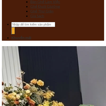
Bàn Ghế Làm Việc
Ghế Đuôi Giường
Ghế Thư Giãn
Giá Sách
Tìm
kiếm:
Khuyến mãi