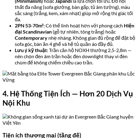
(Minimalism)
hoặc
Japandi
là lựa chọn tối ưu. Đồ nội
thất đa năng (sofa giường, bàn gấp, tủ âm tường), màu
sắc sáng (trắng, kem, xám nhạt) giúp mở rộng thị giác tối
đa.
2PN 53-70m²:
Có thể linh hoạt hơn với phong cách
Hiện
đại Scandinavian
(gỗ tự nhiên, tông trắng) hoặc
Contemporary
nhẹ nhàng. Không gian đủ rộng để đặt bộ
sofa góc, bàn ăn 4 ghế và hệ tủ quần áo đầy đủ.
Lưu ý kỹ thuật:
Trần căn hộ NOXH thường 2,5-2,8m —
nên chọn đèn âm trần hoặc đèn downlight thay vì đèn
chùm để không chiếm chiều cao trần.
4. Hệ Thống Tiện Ích — Hơn 20 Dịch Vụ
Nội Khu
Tiện ích thương mại (tầng đế)