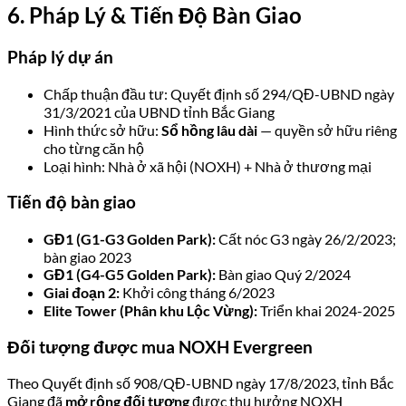
6. Pháp Lý & Tiến Độ Bàn Giao
Pháp lý dự án
Chấp thuận đầu tư: Quyết định số 294/QĐ-UBND ngày
31/3/2021 của UBND tỉnh Bắc Giang
Hình thức sở hữu:
Sổ hồng lâu dài
— quyền sở hữu riêng
cho từng căn hộ
Loại hình: Nhà ở xã hội (NOXH) + Nhà ở thương mại
Tiến độ bàn giao
GĐ1 (G1-G3 Golden Park):
Cất nóc G3 ngày 26/2/2023;
bàn giao 2023
GĐ1 (G4-G5 Golden Park):
Bàn giao Quý 2/2024
Giai đoạn 2:
Khởi công tháng 6/2023
Elite Tower (Phân khu Lộc Vừng):
Triển khai 2024-2025
Đối tượng được mua NOXH Evergreen
Theo Quyết định số 908/QĐ-UBND ngày 17/8/2023, tỉnh Bắc
Giang đã
mở rộng đối tượng
được thụ hưởng NOXH