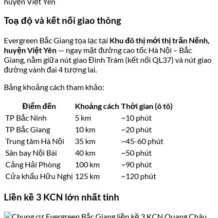
Toạ độ và kết nối giao thông
Evergreen Bắc Giang tọa lạc tại
Khu đô thị mới thị trấn Nếnh,
huyện Việt Yên
— ngay mặt đường cao tốc Hà Nội – Bắc
Giang, nằm giữa nút giao Đình Trám (kết nối QL37) và nút giao
đường vành đai 4 tương lai.
Bảng khoảng cách tham khảo:
Điểm đến
Khoảng cách
Thời gian (ô tô)
TP Bắc Ninh
5 km
~10 phút
TP Bắc Giang
10 km
~20 phút
Trung tâm Hà Nội
35 km
~45-60 phút
Sân bay Nội Bài
40 km
~50 phút
Cảng Hải Phòng
100 km
~90 phút
Cửa khẩu Hữu Nghị
125 km
~120 phút
Liền kề 3 KCN lớn nhất tỉnh