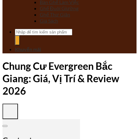
Bàn Ghế Làm Việc
Ghế Đuôi Giường
Ghế Thư Giãn
Giá Sách
Tìm
kiếm:
Khuyến mãi
Chung Cư Evergreen Bắc
Giang: Giá, Vị Trí & Review
2026