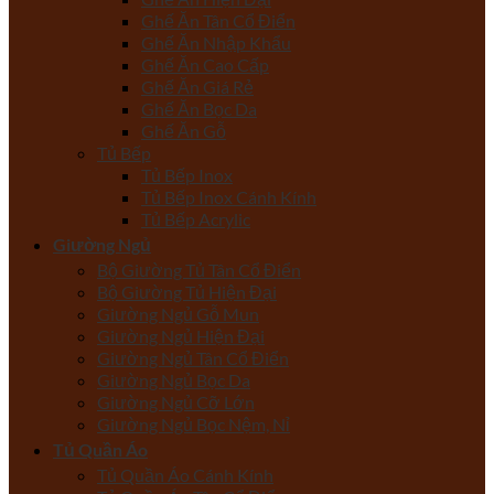
Ghế Ăn Tân Cổ Điển
Ghế Ăn Nhập Khẩu
Ghế Ăn Cao Cấp
Ghế Ăn Giá Rẻ
Ghế Ăn Bọc Da
Ghế Ăn Gỗ
Tủ Bếp
Tủ Bếp Inox
Tủ Bếp Inox Cánh Kính
Tủ Bếp Acrylic
Giường Ngủ
Bộ Giường Tủ Tân Cổ Điển
Bộ Giường Tủ Hiện Đại
Giường Ngủ Gỗ Mun
Giường Ngủ Hiện Đại
Giường Ngủ Tân Cổ Điển
Giường Ngủ Bọc Da
Giường Ngủ Cỡ Lớn
Giường Ngủ Bọc Nệm, Nỉ
Tủ Quần Áo
Tủ Quần Áo Cánh Kính