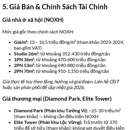
5. Giá Bán & Chính Sách Tài Chính
Giá nhà ở xã hội (NOXH)
Mức giá gốc theo chính sách NOXH:
Giá/m²:
13 – 16,5 triệu đồng/m² (tham khảo 2023-2024,
bao gồm VAT)
Studio 26m²:
từ khoảng 352-430 triệu đồng/căn
1PN 36m²:
từ khoảng 470-600 triệu đồng/căn
2PN 53m²:
từ khoảng 690-880 triệu đồng/căn
2PN 70m²:
từ khoảng 910-1.150 triệu đồng/căn
Giá thực tế tùy theo tầng, hướng và giai đoạn. Liên hệ CĐT
hoặc sàn phân phối để cập nhật giá 2026.
Giá thương mại (Diamond Park, Elite Tower)
Diamond Park (Phân khu Tường Vi):
~25-30 triệu/m²
(tham khảo) — không cần điều kiện NOXH
Elite Tower (Phân khu Lộc Vừng):
Trả trước từ 370
triệu để sở hữu (tham khảo); không xét duyệt điều kiện