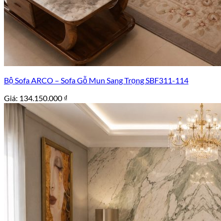
Bộ Sofa ARCO – Sofa Gỗ Mun Sang Trọng SBF311-114
Giá:
134.150.000
₫