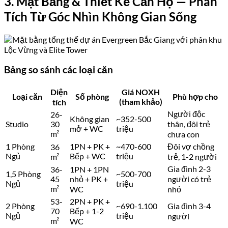
3. Mặt Bằng & Thiết Kế Căn Hộ — Phân
Tích Từ Góc Nhìn Không Gian Sống
Bảng so sánh các loại căn
Diện
Giá NOXH
Loại căn
Số phòng
Phù hợp cho
(tham khảo)
tích
Người độc
26-
Không gian
~352-500
Studio
30
thân, đôi trẻ
mở + WC
triệu
m²
chưa con
1 Phòng
1PN + PK +
~470-600
Đôi vợ chồng
36
Ngủ
Bếp + WC
triệu
m²
trẻ, 1-2 người
Gia đình 2-3
36-
1PN + 1PN
1,5 Phòng
~500-700
45
nhỏ + PK +
người có trẻ
Ngủ
triệu
m²
WC
nhỏ
53-
2PN + PK +
2 Phòng
~690-1.100
Gia đình 3-4
70
Bếp + 1-2
Ngủ
triệu
người
m²
WC