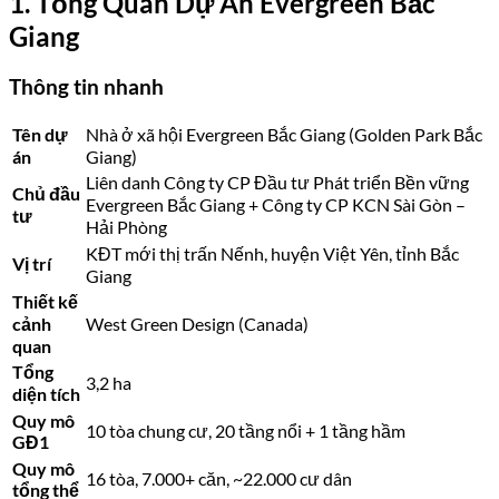
1. Tổng Quan Dự Án Evergreen Bắc
Giang
Thông tin nhanh
Tên dự
Nhà ở xã hội Evergreen Bắc Giang (Golden Park Bắc
án
Giang)
Liên danh Công ty CP Đầu tư Phát triển Bền vững
Chủ đầu
Evergreen Bắc Giang + Công ty CP KCN Sài Gòn –
tư
Hải Phòng
KĐT mới thị trấn Nếnh, huyện Việt Yên, tỉnh Bắc
Vị trí
Giang
Thiết kế
cảnh
West Green Design (Canada)
quan
Tổng
3,2 ha
diện tích
Quy mô
10 tòa chung cư, 20 tầng nổi + 1 tầng hầm
GĐ1
Quy mô
16 tòa, 7.000+ căn, ~22.000 cư dân
tổng thể