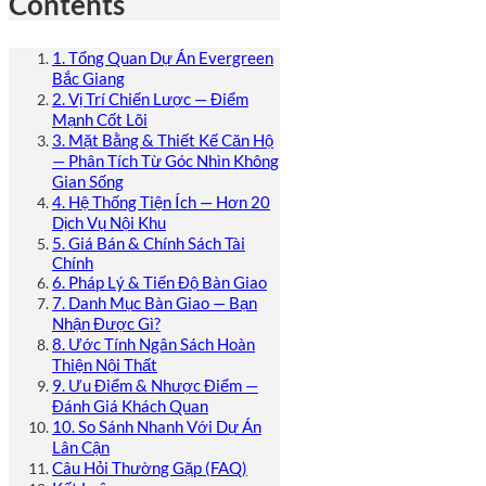
Contents
1. Tổng Quan Dự Án Evergreen
Bắc Giang
2. Vị Trí Chiến Lược — Điểm
Mạnh Cốt Lõi
3. Mặt Bằng & Thiết Kế Căn Hộ
— Phân Tích Từ Góc Nhìn Không
Gian Sống
4. Hệ Thống Tiện Ích — Hơn 20
Dịch Vụ Nội Khu
5. Giá Bán & Chính Sách Tài
Chính
6. Pháp Lý & Tiến Độ Bàn Giao
7. Danh Mục Bàn Giao — Bạn
Nhận Được Gì?
8. Ước Tính Ngân Sách Hoàn
Thiện Nội Thất
9. Ưu Điểm & Nhược Điểm —
Đánh Giá Khách Quan
10. So Sánh Nhanh Với Dự Án
Lân Cận
Câu Hỏi Thường Gặp (FAQ)