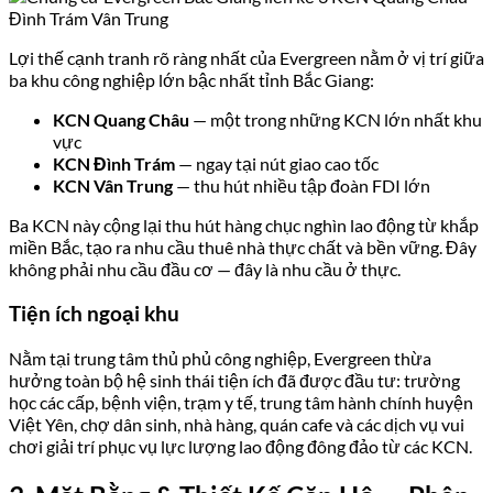
Lợi thế cạnh tranh rõ ràng nhất của Evergreen nằm ở vị trí giữa
ba khu công nghiệp lớn bậc nhất tỉnh Bắc Giang:
KCN Quang Châu
— một trong những KCN lớn nhất khu
vực
KCN Đình Trám
— ngay tại nút giao cao tốc
KCN Vân Trung
— thu hút nhiều tập đoàn FDI lớn
Ba KCN này cộng lại thu hút hàng chục nghìn lao động từ khắp
miền Bắc, tạo ra nhu cầu thuê nhà thực chất và bền vững. Đây
không phải nhu cầu đầu cơ — đây là nhu cầu ở thực.
Tiện ích ngoại khu
Nằm tại trung tâm thủ phủ công nghiệp, Evergreen thừa
hưởng toàn bộ hệ sinh thái tiện ích đã được đầu tư: trường
học các cấp, bệnh viện, trạm y tế, trung tâm hành chính huyện
Việt Yên, chợ dân sinh, nhà hàng, quán cafe và các dịch vụ vui
chơi giải trí phục vụ lực lượng lao động đông đảo từ các KCN.