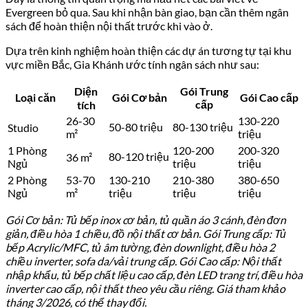
Evergreen bỏ qua. Sau khi nhận bàn giao, bạn cần thêm ngân
sách để hoàn thiện nội thất trước khi vào ở.
Dựa trên kinh nghiệm hoàn thiện các dự án tương tự tại khu
vực miền Bắc, Gia Khánh ước tính ngân sách như sau:
Diện
Gói Trung
Loại căn
Gói Cơ bản
Gói Cao cấp
cấp
tích
26-30
130-220
50-80 triệu
80-130 triệu
Studio
m²
triệu
1 Phòng
120-200
200-320
80-120 triệu
36 m²
Ngủ
triệu
triệu
2 Phòng
53-70
130-210
210-380
380-650
Ngủ
m²
triệu
triệu
triệu
Gói Cơ bản: Tủ bếp inox cơ bản, tủ quần áo 3 cánh, đèn đơn
giản, điều hòa 1 chiều, đồ nội thất cơ bản. Gói Trung cấp: Tủ
bếp Acrylic/MFC, tủ âm tường, đèn downlight, điều hòa 2
chiều inverter, sofa da/vải trung cấp. Gói Cao cấp: Nội thất
nhập khẩu, tủ bếp chất liệu cao cấp, đèn LED trang trí, điều hòa
inverter cao cấp, nội thất theo yêu cầu riêng. Giá tham khảo
tháng 3/2026, có thể thay đổi.