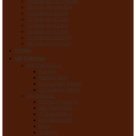
Tủ Quần Áo Tân Cổ Điển
Tủ Quần Áo Hiện Đại
Tủ Quần Áo 3 Cánh
Tủ Quần Áo 4 Cánh
Tủ Quần Áo 5 Cánh
Tủ Quần Áo 6 Cánh
Tủ Quần Áo Cửa Mở
Tủ Quần Áo Cửa Lùa
Tủ Giày
Nội Thất Khác
Nội Thất Trẻ Em
Bàn Học
Giường Tầng
Giường Ngủ Trẻ Em
Tủ Quần Áo Trẻ Em
Nội thất khác
Đồ Decor Trang Trí
Bàn Trang Điểm
Tủ Đầu Giường
Bộ Chăn Ga Gối
Đệm
Tủ Rượu