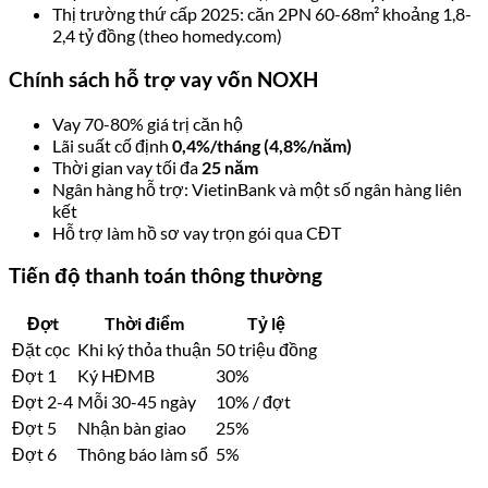
Thị trường thứ cấp 2025: căn 2PN 60-68m² khoảng 1,8-
2,4 tỷ đồng (theo homedy.com)
Chính sách hỗ trợ vay vốn NOXH
Vay 70-80% giá trị căn hộ
Lãi suất cố định
0,4%/tháng (4,8%/năm)
Thời gian vay tối đa
25 năm
Ngân hàng hỗ trợ: VietinBank và một số ngân hàng liên
kết
Hỗ trợ làm hồ sơ vay trọn gói qua CĐT
Tiến độ thanh toán thông thường
Đợt
Thời điểm
Tỷ lệ
Đặt cọc
Khi ký thỏa thuận
50 triệu đồng
Đợt 1
Ký HĐMB
30%
Đợt 2-4
Mỗi 30-45 ngày
10% / đợt
Đợt 5
Nhận bàn giao
25%
Đợt 6
Thông báo làm sổ
5%