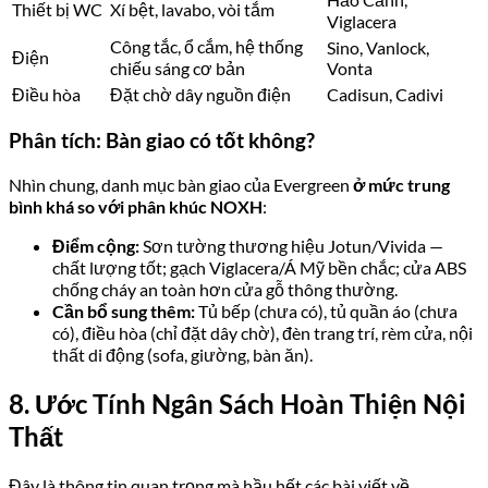
Thiết bị WC
Xí bệt, lavabo, vòi tắm
Viglacera
Công tắc, ổ cắm, hệ thống
Sino, Vanlock,
Điện
chiếu sáng cơ bản
Vonta
Điều hòa
Đặt chờ dây nguồn điện
Cadisun, Cadivi
Phân tích: Bàn giao có tốt không?
Nhìn chung, danh mục bàn giao của Evergreen
ở mức trung
bình khá so với phân khúc NOXH
:
Điểm cộng:
Sơn tường thương hiệu Jotun/Vivida —
chất lượng tốt; gạch Viglacera/Á Mỹ bền chắc; cửa ABS
chống cháy an toàn hơn cửa gỗ thông thường.
Cần bổ sung thêm:
Tủ bếp (chưa có), tủ quần áo (chưa
có), điều hòa (chỉ đặt dây chờ), đèn trang trí, rèm cửa, nội
thất di động (sofa, giường, bàn ăn).
8. Ước Tính Ngân Sách Hoàn Thiện Nội
Thất
Đây là thông tin quan trọng mà hầu hết các bài viết về