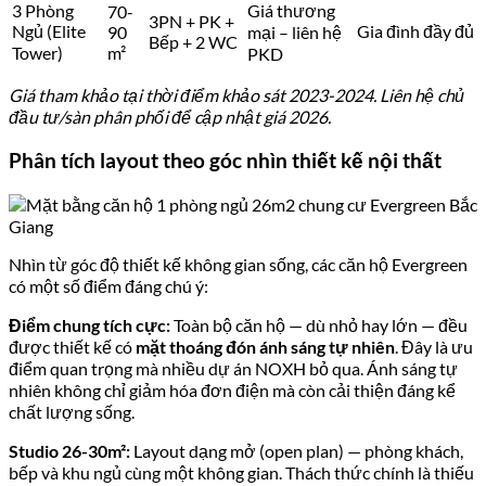
3 Phòng
Giá thương
70-
3PN + PK +
Ngủ (Elite
Gia đình đầy đủ
90
mại – liên hệ
Bếp + 2 WC
Tower)
m²
PKD
Giá tham khảo tại thời điểm khảo sát 2023-2024. Liên hệ chủ
đầu tư/sàn phân phối để cập nhật giá 2026.
Phân tích layout theo góc nhìn thiết kế nội thất
Nhìn từ góc độ thiết kế không gian sống, các căn hộ Evergreen
có một số điểm đáng chú ý:
Điểm chung tích cực:
Toàn bộ căn hộ — dù nhỏ hay lớn — đều
được thiết kế có
mặt thoáng đón ánh sáng tự nhiên
. Đây là ưu
điểm quan trọng mà nhiều dự án NOXH bỏ qua. Ánh sáng tự
nhiên không chỉ giảm hóa đơn điện mà còn cải thiện đáng kể
chất lượng sống.
Studio 26-30m²:
Layout dạng mở (open plan) — phòng khách,
bếp và khu ngủ cùng một không gian. Thách thức chính là thiếu