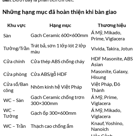
Những hạng mục đã hoàn thiện khi bàn giao
Khu vực
Hạng mục
Thương hiệu
Á Mỹ, Mikado,
Gạch Ceramic 600×600mm
Sàn
Prime, Viglacera
Trát bả, sơn 1 lớp lót 2 lớp
Tường/Trần
Vivida, Takira, Jotun
màu
HDF Masonite, ABS
Cửa chính
Cửa thép ABS chống cháy
Asian
Masonite, Galaxy,
Cửa phòng
Cửa ABS/gỗ HDF
Hisung
Cửa sổ/Ban
Việt Pháp, Đô
Nhôm kính hệ Việt Pháp
công
Thành
Gạch Ceramic chống trơn
Á Mỹ, Prime,
WC – Sàn
300×300mm
Viglacera
WC –
Á Mỹ, Mikado,
Gạch ốp 300×600mm
Tường
Viglacera
Knauf, Yoshino,
WC – Trần
Thạch cao chống ẩm
Nanoich
Hảo Cảnh,