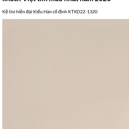
Kệ tivi hiện đại Kiểu Hàn cố định KTXD22-1320