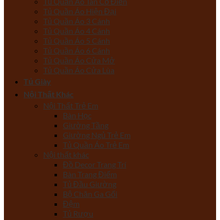
Tủ Quần Áo Tân Cổ Điển
Tủ Quần Áo Hiện Đại
Tủ Quần Áo 3 Cánh
Tủ Quần Áo 4 Cánh
Tủ Quần Áo 5 Cánh
Tủ Quần Áo 6 Cánh
Tủ Quần Áo Cửa Mở
Tủ Quần Áo Cửa Lùa
Tủ Giày
Nội Thất Khác
Nội Thất Trẻ Em
Bàn Học
Giường Tầng
Giường Ngủ Trẻ Em
Tủ Quần Áo Trẻ Em
Nội thất khác
Đồ Decor Trang Trí
Bàn Trang Điểm
Tủ Đầu Giường
Bộ Chăn Ga Gối
Đệm
Tủ Rượu