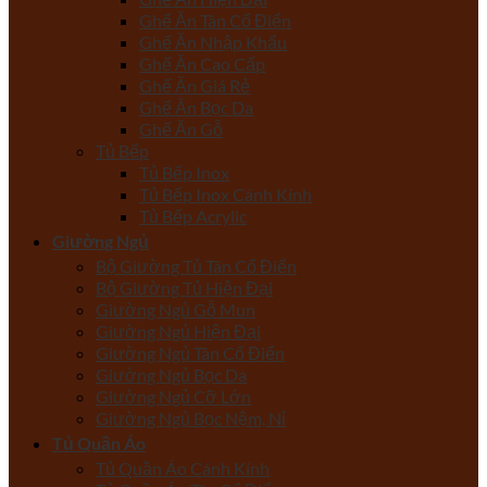
Ghế Ăn Tân Cổ Điển
Ghế Ăn Nhập Khẩu
Ghế Ăn Cao Cấp
Ghế Ăn Giá Rẻ
Ghế Ăn Bọc Da
Ghế Ăn Gỗ
Tủ Bếp
Tủ Bếp Inox
Tủ Bếp Inox Cánh Kính
Tủ Bếp Acrylic
Giường Ngủ
Bộ Giường Tủ Tân Cổ Điển
Bộ Giường Tủ Hiện Đại
Giường Ngủ Gỗ Mun
Giường Ngủ Hiện Đại
Giường Ngủ Tân Cổ Điển
Giường Ngủ Bọc Da
Giường Ngủ Cỡ Lớn
Giường Ngủ Bọc Nệm, Nỉ
Tủ Quần Áo
Tủ Quần Áo Cánh Kính