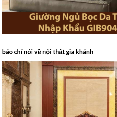
báo chí nói về nội thất gia khánh