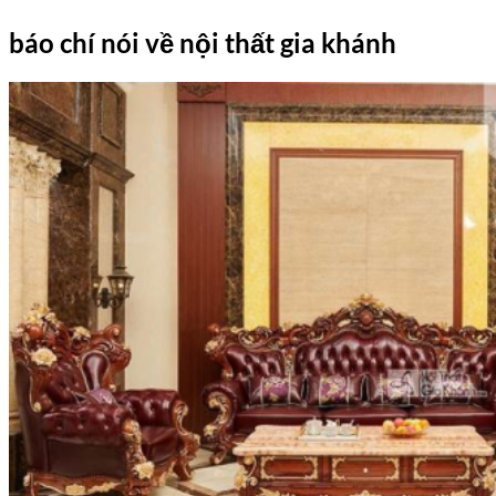
báo chí nói về nội thất gia khánh