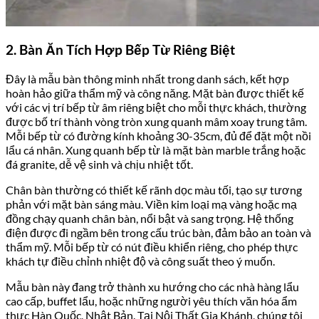
2. Bàn Ăn Tích Hợp Bếp Từ Riêng Biệt
Đây là mẫu bàn thông minh nhất trong danh sách, kết hợp
hoàn hảo giữa thẩm mỹ và công năng. Mặt bàn được thiết kế
với các vị trí bếp từ âm riêng biệt cho mỗi thực khách, thường
được bố trí thành vòng tròn xung quanh mâm xoay trung tâm.
Mỗi bếp từ có đường kính khoảng 30-35cm, đủ để đặt một nồi
lẩu cá nhân. Xung quanh bếp từ là mặt bàn marble trắng hoặc
đá granite, dễ vệ sinh và chịu nhiệt tốt.
Chân bàn thường có thiết kế rãnh dọc màu tối, tạo sự tương
phản với mặt bàn sáng màu. Viền kim loại mạ vàng hoặc mạ
đồng chạy quanh chân bàn, nổi bật và sang trọng. Hệ thống
điện được đi ngầm bên trong cấu trúc bàn, đảm bảo an toàn và
thẩm mỹ. Mỗi bếp từ có nút điều khiển riêng, cho phép thực
khách tự điều chỉnh nhiệt độ và công suất theo ý muốn.
Mẫu bàn này đang trở thành xu hướng cho các nhà hàng lẩu
cao cấp, buffet lẩu, hoặc những người yêu thích văn hóa ẩm
thực Hàn Quốc, Nhật Bản. Tại Nội Thất Gia Khánh, chúng tôi