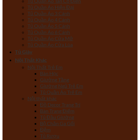
Tủ Quần Áo Tân Cổ Điển
Tủ Quần Áo Hiện Đại
Tủ Quần Áo 3 Cánh
Tủ Quần Áo 4 Cánh
Tủ Quần Áo 5 Cánh
Tủ Quần Áo 6 Cánh
Tủ Quần Áo Cửa Mở
Tủ Quần Áo Cửa Lùa
Tủ Giày
Nội Thất Khác
Nội Thất Trẻ Em
Bàn Học
Giường Tầng
Giường Ngủ Trẻ Em
Tủ Quần Áo Trẻ Em
Nội thất khác
Đồ Decor Trang Trí
Bàn Trang Điểm
Tủ Đầu Giường
Bộ Chăn Ga Gối
Đệm
Tủ Rượu