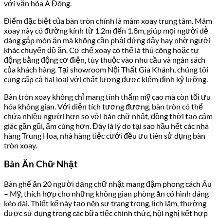
với văn hóa Á Đông.
Điểm đặc biệt của bàn tròn chính là mâm xoay trung tâm. Mâm
xoay này có đường kính từ 1.2m đến 1.8m, giúp mọi người dễ
dàng gắp món ăn mà không cần phải đứng dậy hay nhờ người
khác chuyển đồ ăn. Cơ chế xoay có thể là thủ công hoặc tự
động bằng động cơ điện, tùy thuộc vào nhu cầu và ngân sách
của khách hàng. Tại showroom
Nội Thất Gia Khánh
, chúng tôi
cung cấp cả hai loại với chất lượng được kiểm định kỹ lưỡng.
Bàn tròn xoay không chỉ mang tính thẩm mỹ cao mà còn tối ưu
hóa không gian. Với diện tích tương đương, bàn tròn có thể
chứa nhiều người hơn so với bàn chữ nhật, đồng thời tạo cảm
giác gần gũi, ấm cúng hơn. Đây là lý do tại sao hầu hết các nhà
hàng Trung Hoa, nhà hàng tiệc cưới đều ưu tiên sử dụng bàn
tròn xoay.
Bàn Ăn Chữ Nhật
Bàn ghế ăn 20 người dạng chữ nhật mang đậm phong cách Âu
– Mỹ, thích hợp cho những không gian phòng ăn có hình dáng
kéo dài. Thiết kế này tạo nên sự trang trọng, lịch lãm, thường
được sử dụng trong các bữa tiệc chính thức, hội nghị kết hợp