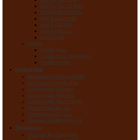
Ghế Ăn Tân Cổ Điển
Ghế Ăn Nhập Khẩu
Ghế Ăn Cao Cấp
Ghế Ăn Giá Rẻ
Ghế Ăn Bọc Da
Ghế Ăn Gỗ
Tủ Bếp
Tủ Bếp Inox
Tủ Bếp Inox Cánh Kính
Tủ Bếp Acrylic
Giường Ngủ
Bộ Giường Tủ Tân Cổ Điển
Bộ Giường Tủ Hiện Đại
Giường Ngủ Gỗ Mun
Giường Ngủ Hiện Đại
Giường Ngủ Tân Cổ Điển
Giường Ngủ Bọc Da
Giường Ngủ Cỡ Lớn
Giường Ngủ Bọc Nệm, Nỉ
Tủ Quần Áo
Tủ Quần Áo Cánh Kính