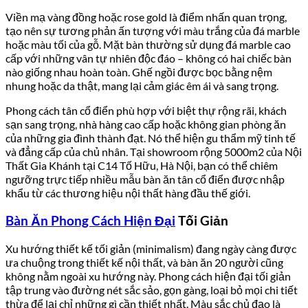
Viền mạ vàng đồng hoặc rose gold là điểm nhấn quan trọng,
tạo nên sự tương phản ấn tượng với màu trắng của đá marble
hoặc màu tối của gỗ. Mặt bàn thường sử dụng đá marble cao
cấp với những vân tự nhiên độc đáo – không có hai chiếc bàn
nào giống nhau hoàn toàn. Ghế ngồi được bọc bằng nệm
nhung hoặc da thật, mang lại cảm giác êm ái và sang trọng.
Phong cách tân cổ điển phù hợp với biệt thự rộng rãi, khách
sạn sang trọng, nhà hàng cao cấp hoặc không gian phòng ăn
của những gia đình thành đạt. Nó thể hiện gu thẩm mỹ tinh tế
và đẳng cấp của chủ nhân. Tại showroom rộng 5000m2 của Nội
Thất Gia Khánh tại C14 Tố Hữu, Hà Nội, bạn có thể chiêm
ngưỡng trực tiếp nhiều mẫu bàn ăn tân cổ điển được nhập
khẩu từ các thương hiệu nội thất hàng đầu thế giới.
Bàn Ăn Phong Cách Hiện Đại
Tối Giản
Xu hướng thiết kế tối giản (minimalism) đang ngày càng được
ưa chuộng trong thiết kế nội thất, và bàn ăn 20 người cũng
không nằm ngoài xu hướng này. Phong cách hiện đại tối giản
tập trung vào đường nét sắc sảo, gọn gàng, loại bỏ mọi chi tiết
thừa để lại chỉ những gì cần thiết nhất. Màu sắc chủ đạo là