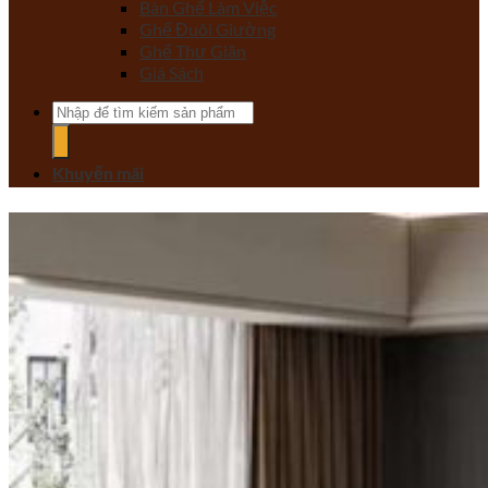
Bàn Ghế Làm Việc
Ghế Đuôi Giường
Ghế Thư Giãn
Giá Sách
Tìm
kiếm:
Khuyến mãi