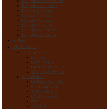
Tủ Quần Áo Tân Cổ Điển
Tủ Quần Áo Hiện Đại
Tủ Quần Áo 3 Cánh
Tủ Quần Áo 4 Cánh
Tủ Quần Áo 5 Cánh
Tủ Quần Áo 6 Cánh
Tủ Quần Áo Cửa Mở
Tủ Quần Áo Cửa Lùa
Tủ Giày
Nội Thất Khác
Nội Thất Trẻ Em
Bàn Học
Giường Tầng
Giường Ngủ Trẻ Em
Tủ Quần Áo Trẻ Em
Nội thất khác
Đồ Decor Trang Trí
Bàn Trang Điểm
Tủ Đầu Giường
Bộ Chăn Ga Gối
Đệm
Tủ Rượu