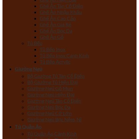
Ghế Ăn Tân Cổ Điển
Ghế Ăn Nhập Khẩu
Ghế Ăn Cao Cấp
Ghế Ăn Giá Rẻ
Ghế Ăn Bọc Da
Ghế Ăn Gỗ
Tủ Bếp
Tủ Bếp Inox
Tủ Bếp Inox Cánh Kính
Tủ Bếp Acrylic
Giường Ngủ
Bộ Giường Tủ Tân Cổ Điển
Bộ Giường Tủ Hiện Đại
Giường Ngủ Gỗ Mun
Giường Ngủ Hiện Đại
Giường Ngủ Tân Cổ Điển
Giường Ngủ Bọc Da
Giường Ngủ Cỡ Lớn
Giường Ngủ Bọc Nệm, Nỉ
Tủ Quần Áo
Tủ Quần Áo Cánh Kính