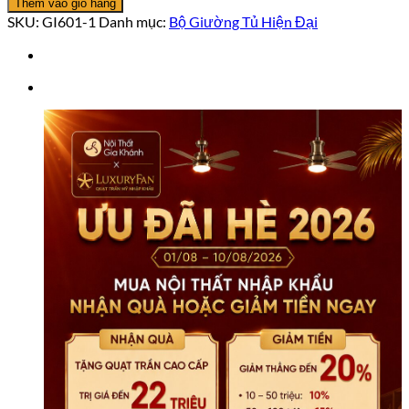
Thêm vào giỏ hàng
Kèm
SKU:
GI601-1
Danh mục:
Bộ Giường Tủ Hiện Đại
Tủ
Đầu
Giường
Hiện
Đại
GI601-
1
số
lượng