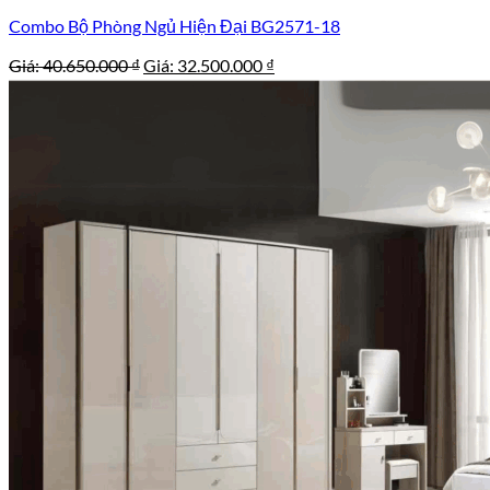
Combo Bộ Phòng Ngủ Hiện Đại BG2571-18
Giá
Giá
Giá:
40.650.000
₫
Giá:
32.500.000
₫
gốc
hiện
là:
tại
40.650.000 ₫.
là:
32.500.000 ₫.