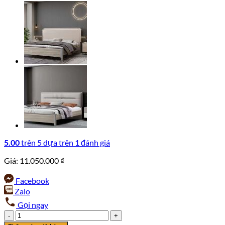
5.00
trên 5 dựa trên
1
đánh giá
Giá:
11.050.000
₫
Facebook
Zalo
Gọi ngay
Giường
Ngủ