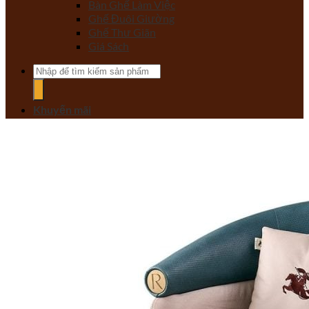
Bàn Ghế Làm Việc
Ghế Đuôi Giường
Ghế Thư Giãn
Giá Sách
Tìm
kiếm:
Khuyến mãi