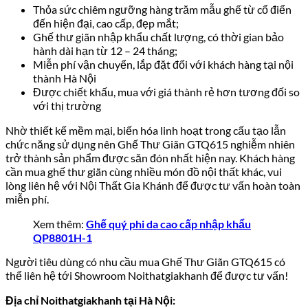
Thỏa sức chiêm ngưỡng hàng trăm mẫu ghế từ cổ điển
đến hiện đại, cao cấp, đẹp mắt;
Ghế thư giãn nhập khẩu chất lượng, có thời gian bảo
hành dài hạn từ 12 – 24 tháng;
Miễn phí vận chuyển, lắp đặt đối với khách hàng tại nội
thành Hà Nội
Được chiết khấu, mua với giá thành rẻ hơn tương đối so
với thị trường
Nhờ thiết kế mềm mại, biến hóa linh hoạt trong cấu tạo lẫn
chức năng sử dụng nên Ghế Thư Giãn GTQ615 nghiễm nhiên
trở thành sản phẩm được săn đón nhất hiện nay. Khách hàng
cần mua ghế thư giãn cùng nhiều món đồ nội thất khác, vui
lòng liên hệ với Nội Thất Gia Khánh để được tư vấn hoàn toàn
miễn phí.
Xem thêm:
Ghế quý phi da cao cấp nhập khẩu
QP8801H-1
Người tiêu dùng có nhu cầu mua Ghế Thư Giãn GTQ615 có
thể liên hệ tới Showroom Noithatgiakhanh để được tư vấn!
Địa chỉ Noithatgiakhanh tại Hà Nội: