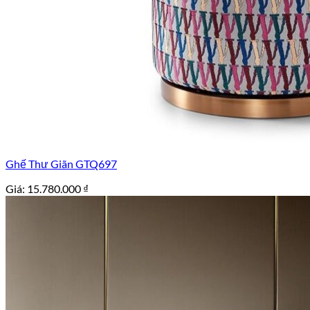
Ghế Thư Giãn GTQ697
Giá:
15.780.000
₫