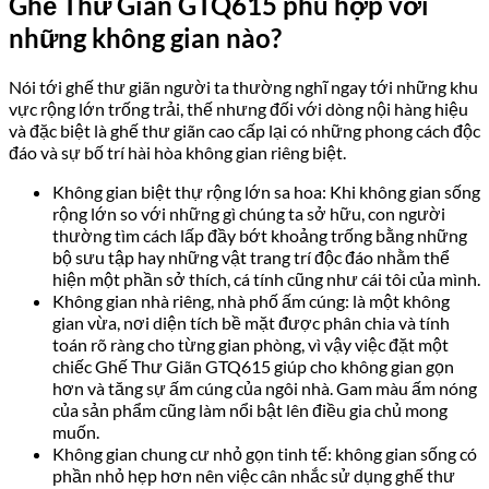
Ghế Thư Giãn GTQ615 phù hợp với
những không gian nào?
Nói tới ghế thư giãn người ta thường nghĩ ngay tới những khu
vực rộng lớn trống trải, thế nhưng đối với dòng nội hàng hiệu
và đặc biệt là ghế thư giãn cao cấp lại có những phong cách độc
đáo và sự bố trí hài hòa không gian riêng biệt.
Không gian biệt thự rộng lớn sa hoa: Khi không gian sống
rộng lớn so với những gì chúng ta sở hữu, con người
thường tìm cách lấp đầy bớt khoảng trống bằng những
bộ sưu tập hay những vật trang trí độc đáo nhằm thể
hiện một phần sở thích, cá tính cũng như cái tôi của mình.
Không gian nhà riêng, nhà phố ấm cúng: là một không
gian vừa, nơi diện tích bề mặt được phân chia và tính
toán rõ ràng cho từng gian phòng, vì vậy việc đặt một
chiếc Ghế Thư Giãn GTQ615 giúp cho không gian gọn
hơn và tăng sự ấm cúng của ngôi nhà. Gam màu ấm nóng
của sản phẩm cũng làm nổi bật lên điều gia chủ mong
muốn.
Không gian chung cư nhỏ gọn tinh tế: không gian sống có
phần nhỏ hẹp hơn nên việc cân nhắc sử dụng ghế thư