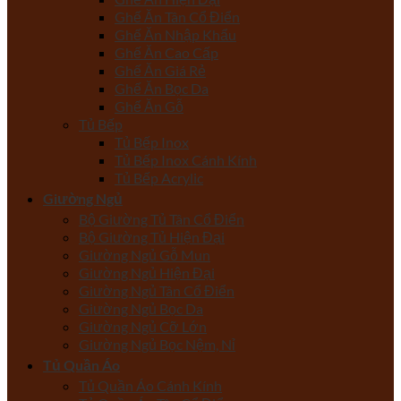
Ghế Ăn Tân Cổ Điển
Ghế Ăn Nhập Khẩu
Ghế Ăn Cao Cấp
Ghế Ăn Giá Rẻ
Ghế Ăn Bọc Da
Ghế Ăn Gỗ
Tủ Bếp
Tủ Bếp Inox
Tủ Bếp Inox Cánh Kính
Tủ Bếp Acrylic
Giường Ngủ
Bộ Giường Tủ Tân Cổ Điển
Bộ Giường Tủ Hiện Đại
Giường Ngủ Gỗ Mun
Giường Ngủ Hiện Đại
Giường Ngủ Tân Cổ Điển
Giường Ngủ Bọc Da
Giường Ngủ Cỡ Lớn
Giường Ngủ Bọc Nệm, Nỉ
Tủ Quần Áo
Tủ Quần Áo Cánh Kính