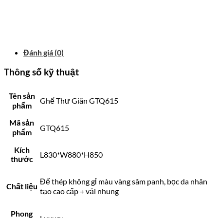
Đánh giá (0)
Thông số kỹ thuật
Tên sản
Ghế Thư Giãn GTQ615
phẩm
Mã sản
GTQ615
phẩm
Kích
L830*W880*H850
thước
Đế thép không gỉ màu vàng sâm panh, bọc da nhân
Chất liệu
tạo cao cấp + vải nhung
Phong