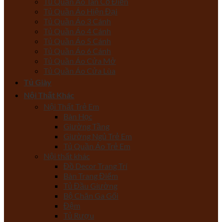
Tủ Quần Áo Tân Cổ Điển
Tủ Quần Áo Hiện Đại
Tủ Quần Áo 3 Cánh
Tủ Quần Áo 4 Cánh
Tủ Quần Áo 5 Cánh
Tủ Quần Áo 6 Cánh
Tủ Quần Áo Cửa Mở
Tủ Quần Áo Cửa Lùa
Tủ Giày
Nội Thất Khác
Nội Thất Trẻ Em
Bàn Học
Giường Tầng
Giường Ngủ Trẻ Em
Tủ Quần Áo Trẻ Em
Nội thất khác
Đồ Decor Trang Trí
Bàn Trang Điểm
Tủ Đầu Giường
Bộ Chăn Ga Gối
Đệm
Tủ Rượu