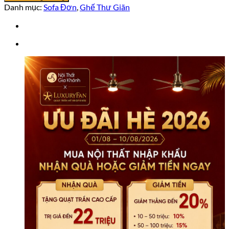
Giãn
Danh mục:
Sofa Đơn
,
Ghế Thư Giãn
GTQ615
số
lượng