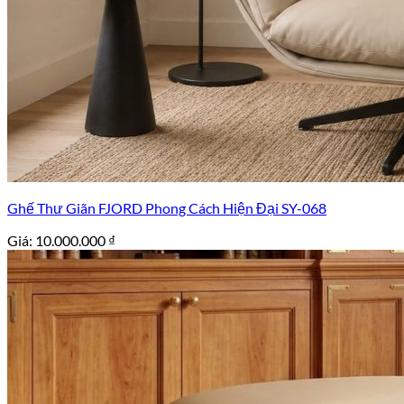
Ghế Thư Giãn FJORD Phong Cách Hiện Đại SY-068
Giá:
10.000.000
₫