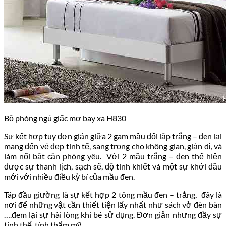
Bộ phòng ngủ giấc mơ bay xa H830
Sự kết hợp tuy đơn giản giữa 2 gam mầu đối lập trắng – đen lại
mang đến vẻ đẹp tinh tế, sang trọng cho không gian, giản dị, và
làm nổi bật căn phòng yêu. Với 2 mầu trắng – đen thể hiện
được sự thanh lịch, sạch sẽ, độ tinh khiết và một sự khởi đầu
mới với nhiều điều kỳ bí của mầu đen.
Táp đầu giường là sự kết hợp 2 tông mầu đen – trắng, đây là
nơi để những vật cần thiết tiện lấy nhất như sách vở đèn bàn
….đem lại sự hài lòng khi bé sử dụng. Đơn giản nhưng đầy sự
tinh thế, tính thẩm mỹ.