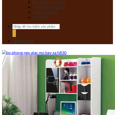
Bàn Ghế Làm Việc
Ghế Đuôi Giường
Ghế Thư Giãn
Giá Sách
Tìm
kiếm:
Khuyến mãi