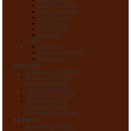
Ghế Ăn Tân Cổ Điển
Ghế Ăn Nhập Khẩu
Ghế Ăn Cao Cấp
Ghế Ăn Giá Rẻ
Ghế Ăn Bọc Da
Ghế Ăn Gỗ
Tủ Bếp
Tủ Bếp Inox
Tủ Bếp Inox Cánh Kính
Tủ Bếp Acrylic
Giường Ngủ
Bộ Giường Tủ Tân Cổ Điển
Bộ Giường Tủ Hiện Đại
Giường Ngủ Gỗ Mun
Giường Ngủ Hiện Đại
Giường Ngủ Tân Cổ Điển
Giường Ngủ Bọc Da
Giường Ngủ Cỡ Lớn
Giường Ngủ Bọc Nệm, Nỉ
Tủ Quần Áo
Tủ Quần Áo Cánh Kính