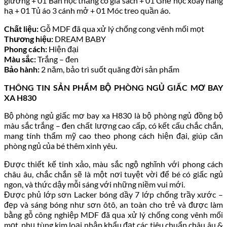
giường + 01 Bàn học thẳng có giá sách + 01 Ghế học xoay nâng
hạ + 01 Tủ áo 3 cánh mở + 01 Móc treo quần áo.
Chất liệu:
Gỗ MDF đã qua xử lý chống cong vênh mối mọt
Thương hiệu:
DREAM BABY
Phong cách:
Hiện đại
Màu sắc:
Trắng – đen
Bảo hành:
2 năm, bảo trì suốt quãng đời sản phẩm
THÔNG TIN SẢN PHẨM BỘ PHÒNG NGỦ GIẤC MƠ BAY
XA H830
Bộ phòng ngủ giấc mơ bay xa H830 là bộ phòng ngủ đồng bộ
màu sắc trắng – đen chất lượng cao cấp, có kết cấu chắc chắn,
mang tính thẩm mỹ cao theo phong cách hiện đại, giúp căn
phòng ngủ của bé thêm xinh yêu.
Được thiết kế tinh xảo, màu sắc ngộ nghĩnh với phong cách
châu âu, chắc chắn sẽ là một nơi tuyệt vời để bé có giấc ngủ
ngon, và thức dậy mỗi sáng với những niềm vui mới.
Được phủ lớp sơn Lacker bóng dầy 7 lớp chống trầy xước –
đẹp và sáng bóng như sơn ôtô, an toàn cho trẻ và được làm
bằng gỗ công nghiệp MDF đã qua xử lý chống cong vênh mối
mọt, phụ tùng kim loại nhập khẩu đạt các tiêu chuẩn châu âu &