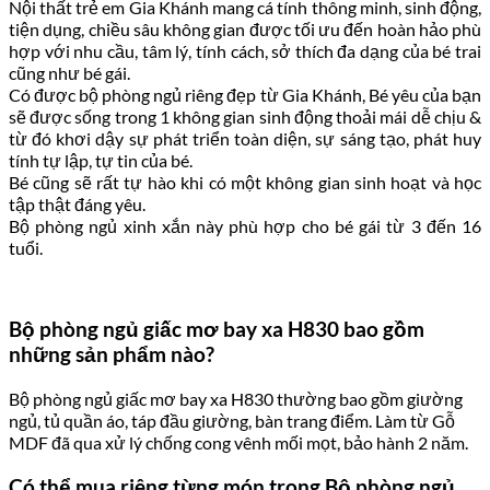
Nội thất trẻ em Gia Khánh mang cá tính thông minh, sinh động,
tiện dụng, chiều sâu không gian được tối ưu đến hoàn hảo phù
hợp với nhu cầu, tâm lý, tính cách, sở thích đa dạng của bé trai
cũng như bé gái.
Có được bộ phòng ngủ riêng đẹp từ Gia Khánh, Bé yêu của bạn
sẽ được sống trong 1 không gian sinh động thoải mái dễ chịu &
từ đó khơi dậy sự phát triển toàn diện, sự sáng tạo, phát huy
tính tự lập, tự tin của bé.
Bé cũng sẽ rất tự hào khi có một không gian sinh hoạt và học
tập thật đáng yêu.
Bộ phòng ngủ xinh xắn này phù hợp cho bé gái từ 3 đến 16
tuổi.
Bộ phòng ngủ giấc mơ bay xa H830 bao gồm
những sản phẩm nào?
Bộ phòng ngủ giấc mơ bay xa H830 thường bao gồm giường
ngủ, tủ quần áo, táp đầu giường, bàn trang điểm. Làm từ Gỗ
MDF đã qua xử lý chống cong vênh mối mọt, bảo hành 2 năm.
Có thể mua riêng từng món trong Bộ phòng ngủ