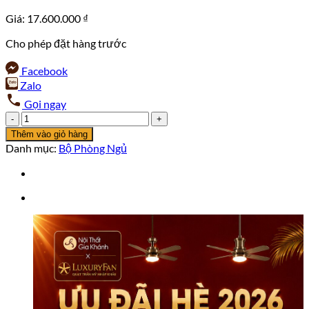
Giá:
17.600.000
₫
Cho phép đặt hàng trước
Facebook
Zalo
Gọi ngay
Bộ
phòng
Thêm vào giỏ hàng
ngủ
Danh mục:
Bộ Phòng Ngủ
giấc
mơ
bay
xa
H830
số
lượng