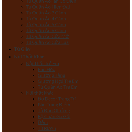
Tủ Quần Áo Tân Cổ Điển
Tủ Quần Áo Hiện Đại
Tủ Quần Áo 3 Cánh
Tủ Quần Áo 4 Cánh
Tủ Quần Áo 5 Cánh
Tủ Quần Áo 6 Cánh
Tủ Quần Áo Cửa Mở
Tủ Quần Áo Cửa Lùa
Tủ Giày
Nội Thất Khác
Nội Thất Trẻ Em
Bàn Học
Giường Tầng
Giường Ngủ Trẻ Em
Tủ Quần Áo Trẻ Em
Nội thất khác
Đồ Decor Trang Trí
Bàn Trang Điểm
Tủ Đầu Giường
Bộ Chăn Ga Gối
Đệm
Tủ Rượu