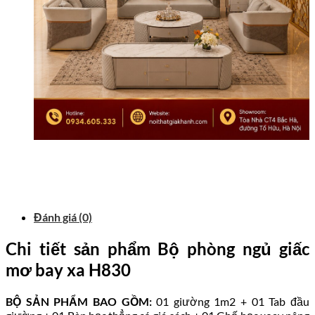
Đánh giá (0)
Chi tiết sản phẩm Bộ phòng ngủ giấc
mơ bay xa H830
BỘ SẢN PHẨM BAO GỒM:
01 giường 1m2 + 01 Tab đầu