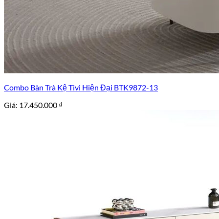
Combo Bàn Trà Kệ Tivi Hiện Đại BTK9872-13
Giá:
17.450.000
₫