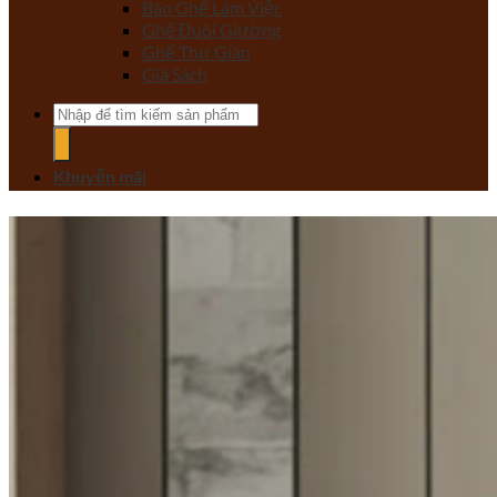
Bàn Ghế Làm Việc
Ghế Đuôi Giường
Ghế Thư Giãn
Giá Sách
Tìm
kiếm:
Khuyến mãi