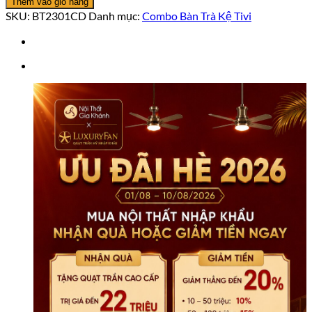
Thêm vào giỏ hàng
Trà
SKU:
BT2301CD
Danh mục:
Combo Bàn Trà Kệ Tivi
Kệ
Tivi
Mặt
Đá
Hiện
Đại
BT2301CD
số
lượng