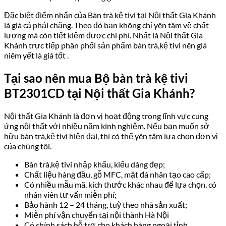
Đặc biệt điểm nhấn của
Bàn trà kệ tivi tại
Nội thất Gia Khánh
là giá cả phải chăng. Theo đó bạn không chỉ yên tâm về chất
lượng mà còn tiết kiệm được chi phí. Nhất là Nội thất Gia
Khánh trực tiếp phân phối sản phẩm bàn trà,kệ tivi nên giá
niêm yết là giá tốt .
Tại sao nên mua
Bộ bàn trà kệ tivi
BT2301CD
tại Nội thất Gia Khánh?
Nội thất Gia Khánh là đơn vị hoạt động trong lĩnh vực cung
ứng nội thất với nhiều năm kinh nghiệm. Nếu bạn muốn sở
hữu bàn trà,kệ tivi hiện đại, thì có thể yên tâm lựa chọn đơn vị
của chúng tôi.
Bàn trà,kệ tivi nhập khẩu, kiểu dáng đẹp;
Chất liệu hàng đầu, gỗ MFC, mặt đá nhân tạo cao cấp;
Có nhiều mẫu mã, kích thước khác nhau để lựa chọn, có
nhân viên tư vấn miễn phí;
Bảo hành 12 – 24 tháng, tuỳ theo nhà sản xuất;
Miễn phí vận chuyển tại nội thành Hà Nội
Có chính sách hỗ trợ cho khách hàng ngoại tỉnh.