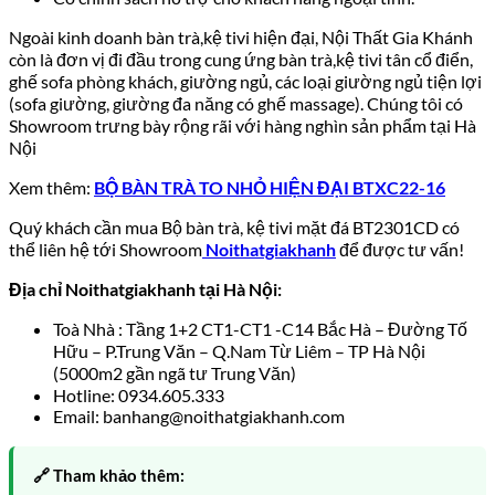
Ngoài kinh doanh bàn trà,kệ tivi hiện đại, Nội Thất Gia Khánh
còn là đơn vị đi đầu trong cung ứng bàn trà,kệ tivi tân cổ điển,
ghế sofa phòng khách, giường ngủ, các loại giường ngủ tiện lợi
(sofa giường, giường đa năng có ghế massage). Chúng tôi có
Showroom trưng bày rộng rãi với hàng nghìn sản phẩm tại Hà
Nội
Xem thêm:
BỘ BÀN TRÀ TO NHỎ HIỆN ĐẠI BTXC22-16
Quý khách cần mua
Bộ bàn trà, kệ tivi mặt đá BT2301CD
có
thể liên hệ tới Showroom
Noithatgiakhanh
để được tư vấn!
Địa chỉ Noithatgiakhanh tại Hà Nội:
Toà Nhà : Tầng 1+2 CT1-CT1 -C14 Bắc Hà – Đường Tố
Hữu – P.Trung Văn – Q.Nam Từ Liêm – TP Hà Nội
(5000m2 gần ngã tư Trung Văn)
Hotline: 0934.605.333
Email: banhang@noithatgiakhanh.com
🔗 Tham khảo thêm: