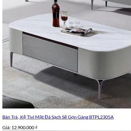
Bàn Trà , Kệ Tivi Mặt Đá Sạch Sẽ Gọn Gàng BTPL2305A
Giá:
12.900.000
₫