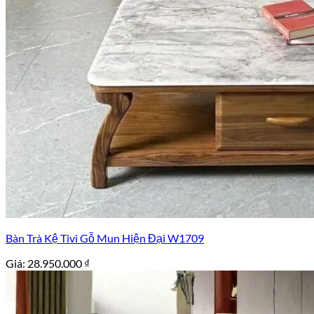
Bàn Trà Kệ Tivi Gỗ Mun Hiện Đại W1709
Giá:
28.950.000
₫