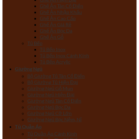
Ghế Ăn Tân Cổ Điển
Ghế Ăn Nhập Khẩu
Ghế Ăn Cao Cấp
Ghế Ăn Giá Rẻ
Ghế Ăn Bọc Da
Ghế Ăn Gỗ
Tủ Bếp
Tủ Bếp Inox
Tủ Bếp Inox Cánh Kính
Tủ Bếp Acrylic
Giường Ngủ
Bộ Giường Tủ Tân Cổ Điển
Bộ Giường Tủ Hiện Đại
Giường Ngủ Gỗ Mun
Giường Ngủ Hiện Đại
Giường Ngủ Tân Cổ Điển
Giường Ngủ Bọc Da
Giường Ngủ Cỡ Lớn
Giường Ngủ Bọc Nệm, Nỉ
Tủ Quần Áo
Tủ Quần Áo Cánh Kính