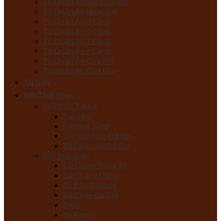
Tủ Quần Áo Tân Cổ Điển
Tủ Quần Áo Hiện Đại
Tủ Quần Áo 3 Cánh
Tủ Quần Áo 4 Cánh
Tủ Quần Áo 5 Cánh
Tủ Quần Áo 6 Cánh
Tủ Quần Áo Cửa Mở
Tủ Quần Áo Cửa Lùa
Tủ Giày
Nội Thất Khác
Nội Thất Trẻ Em
Bàn Học
Giường Tầng
Giường Ngủ Trẻ Em
Tủ Quần Áo Trẻ Em
Nội thất khác
Đồ Decor Trang Trí
Bàn Trang Điểm
Tủ Đầu Giường
Bộ Chăn Ga Gối
Đệm
Tủ Rượu