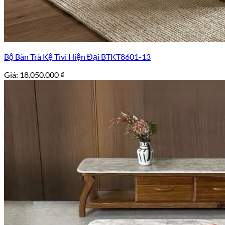
Bộ Bàn Trà Kệ Tivi Hiện Đại BTKT8601-13
Giá:
18.050.000
₫