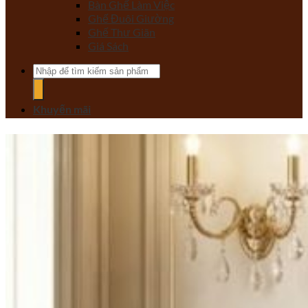
Bàn Ghế Làm Việc
Ghế Đuôi Giường
Ghế Thư Giãn
Giá Sách
Tìm
kiếm:
Khuyến mãi