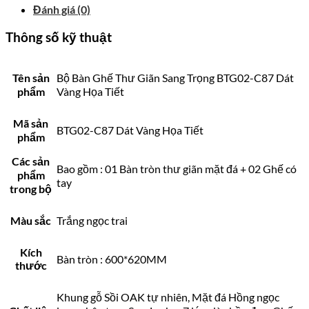
Đánh giá (0)
Thông số kỹ thuật
Tên sản
Bộ Bàn Ghế Thư Giãn Sang Trọng BTG02-C87 Dát
phẩm
Vàng Họa Tiết
Mã sản
BTG02-C87 Dát Vàng Họa Tiết
phẩm
Các sản
Bao gồm : 01 Bàn tròn thư giãn mặt đá + 02 Ghế có
phẩm
tay
trong bộ
Màu sắc
Trắng ngọc trai
Kích
Bàn tròn : 600*620MM
thước
Khung gỗ Sồi OAK tự nhiên, Mặt đá Hồng ngọc