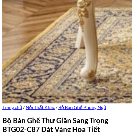
Trang chủ
/
Nội Thất Khác
/
Bộ Bàn Ghế Phòng Ngủ
Bộ Bàn Ghế Thư Giãn Sang Trọng
BTG02-C87 Dát Vàng Họa Tiết