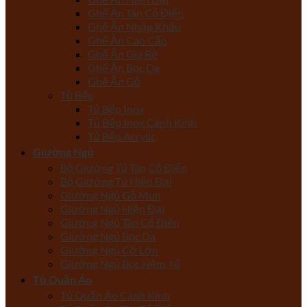
Ghế Ăn Tân Cổ Điển
Ghế Ăn Nhập Khẩu
Ghế Ăn Cao Cấp
Ghế Ăn Giá Rẻ
Ghế Ăn Bọc Da
Ghế Ăn Gỗ
Tủ Bếp
Tủ Bếp Inox
Tủ Bếp Inox Cánh Kính
Tủ Bếp Acrylic
Giường Ngủ
Bộ Giường Tủ Tân Cổ Điển
Bộ Giường Tủ Hiện Đại
Giường Ngủ Gỗ Mun
Giường Ngủ Hiện Đại
Giường Ngủ Tân Cổ Điển
Giường Ngủ Bọc Da
Giường Ngủ Cỡ Lớn
Giường Ngủ Bọc Nệm, Nỉ
Tủ Quần Áo
Tủ Quần Áo Cánh Kính