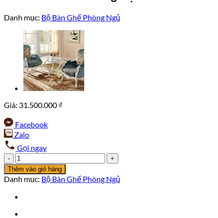
Danh mục:
Bộ Bàn Ghế Phòng Ngủ
Giá:
31.500.000
₫
Facebook
Zalo
Gọi ngay
Bộ
Bàn
Thêm vào giỏ hàng
Ghế
Danh mục:
Bộ Bàn Ghế Phòng Ngủ
Thư
Giãn
Sang
Trọng