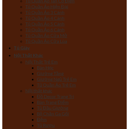
Tủ Quần Áo Tân Cổ Điển
Tủ Quần Áo Hiện Đại
Tủ Quần Áo 3 Cánh
Tủ Quần Áo 4 Cánh
Tủ Quần Áo 5 Cánh
Tủ Quần Áo 6 Cánh
Tủ Quần Áo Cửa Mở
Tủ Quần Áo Cửa Lùa
Tủ Giày
Nội Thất Khác
Nội Thất Trẻ Em
Bàn Học
Giường Tầng
Giường Ngủ Trẻ Em
Tủ Quần Áo Trẻ Em
Nội thất khác
Đồ Decor Trang Trí
Bàn Trang Điểm
Tủ Đầu Giường
Bộ Chăn Ga Gối
Đệm
Tủ Rượu