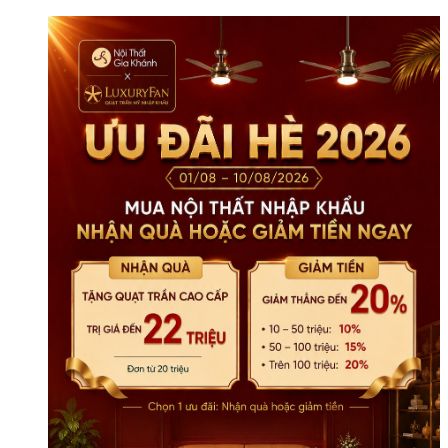
BTG02-
C87
Dát
Vàng
Họa
Tiết
số
lượng