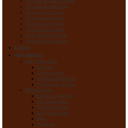
Tủ Quần Áo Tân Cổ Điển
Tủ Quần Áo Hiện Đại
Tủ Quần Áo 3 Cánh
Tủ Quần Áo 4 Cánh
Tủ Quần Áo 5 Cánh
Tủ Quần Áo 6 Cánh
Tủ Quần Áo Cửa Mở
Tủ Quần Áo Cửa Lùa
Tủ Giày
Nội Thất Khác
Nội Thất Trẻ Em
Bàn Học
Giường Tầng
Giường Ngủ Trẻ Em
Tủ Quần Áo Trẻ Em
Nội thất khác
Đồ Decor Trang Trí
Bàn Trang Điểm
Tủ Đầu Giường
Bộ Chăn Ga Gối
Đệm
Tủ Rượu