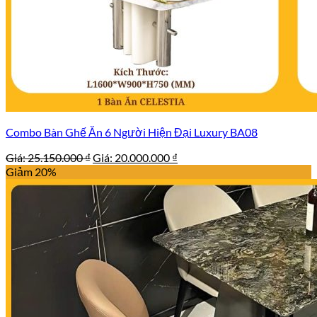
Combo Bàn Ghế Ăn 6 Người Hiện Đại Luxury BA08
Giá
Giá
Giá:
25.150.000
₫
Giá:
20.000.000
₫
gốc
hiện
Giảm 20%
là:
tại
25.150.000 ₫.
là:
20.000.000 ₫.