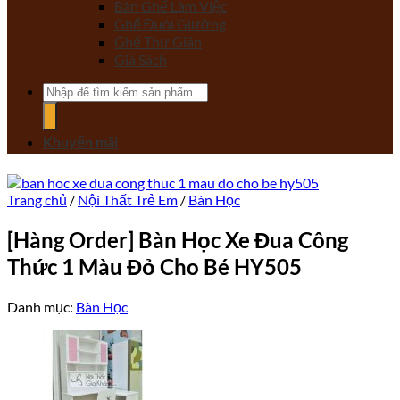
Bàn Ghế Làm Việc
Ghế Đuôi Giường
Ghế Thư Giãn
Giá Sách
Tìm
kiếm:
Khuyến mãi
Trang chủ
/
Nội Thất Trẻ Em
/
Bàn Học
[Hàng Order] Bàn Học Xe Đua Công
Thức 1 Màu Đỏ Cho Bé HY505
Danh mục:
Bàn Học