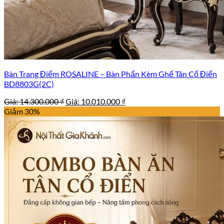
Bàn Trang Điểm ROSALINE – Bàn Phấn Kèm Ghế Tân Cổ Điển
BD8803G(2C)
Giá
Giá
Giá:
14.300.000
₫
Giá:
10.010.000
₫
gốc
hiện
Giảm 30%
là:
tại
14.300.000 ₫.
là:
10.010.000 ₫.