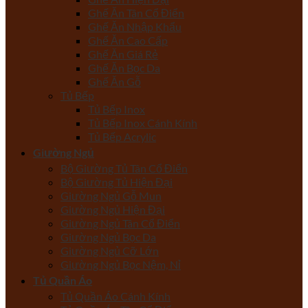
Ghế Ăn Tân Cổ Điển
Ghế Ăn Nhập Khẩu
Ghế Ăn Cao Cấp
Ghế Ăn Giá Rẻ
Ghế Ăn Bọc Da
Ghế Ăn Gỗ
Tủ Bếp
Tủ Bếp Inox
Tủ Bếp Inox Cánh Kính
Tủ Bếp Acrylic
Giường Ngủ
Bộ Giường Tủ Tân Cổ Điển
Bộ Giường Tủ Hiện Đại
Giường Ngủ Gỗ Mun
Giường Ngủ Hiện Đại
Giường Ngủ Tân Cổ Điển
Giường Ngủ Bọc Da
Giường Ngủ Cỡ Lớn
Giường Ngủ Bọc Nệm, Nỉ
Tủ Quần Áo
Tủ Quần Áo Cánh Kính